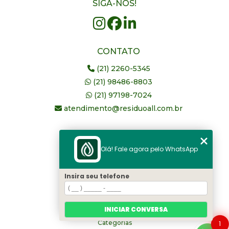
SIGA-NOS!
CONTATO
(21) 2260-5345
(21) 98486-8803
(21) 97198-7024
atendimento@residuoall.com.br
MENU
Olá! Fale agora pelo WhatsApp
Home
Quem somos
Insira seu telefone
serviços
Blog
INICIAR CONVERSA
Contato
Categorias
1