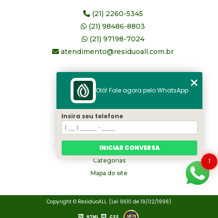
(21) 2260-5345
(21) 98486-8803
(21) 97198-7024
atendimento@residuoall.com.br
MENU
Olá! Fale agora pelo WhatsApp
Home
Quem somos
Insira seu telefone
serviços
Blog
INICIAR CONVERSA
Contato
1
Categorias
Mapa do site
Copyright © ResiduoALL. (Lei 9610 de 19/02/1998)
HTML
CSS