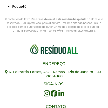
Paquetá
O conteúdo do texto "
Empresa de coleta de resíduo hospitalar
" é de direito
reservado. Sua reprodução, parcial ou total, mesmo citando nossos links, é
proibida sem a autorização do autor. Crime de violação de direito autoral –
artigo 184 do Código Penal –
Lei 9610/98 - Lei de direitos autorais
.
ENDEREÇO
R. Felizardo Fortes, 324 - Ramos - Rio de Janeiro - RJ -
21031-160
SIGA-NOS!
CONTATO