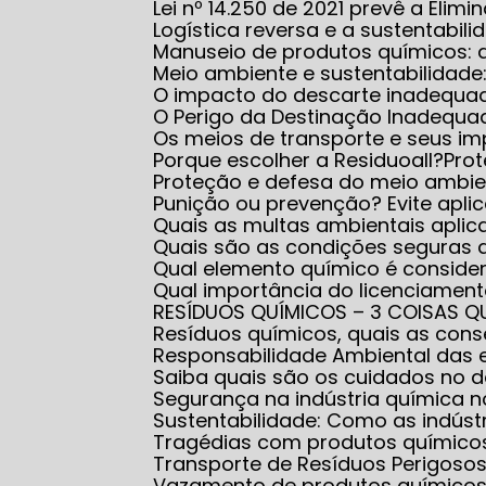
Lei nº 14.250 de 2021 prevê a El
Logística reversa e a sustentabili
Manuseio de produtos químicos:
Meio ambiente e sustentabilidad
O impacto do descarte inadequa
O Perigo da Destinação Inadequ
Os meios de transporte e seus i
Porque escolher a Residuoall?
Pr
Proteção e defesa do meio ambi
Punição ou prevenção? Evite apl
Quais as multas ambientais apl
Quais são as condições seguras
Qual elemento químico é conside
Qual importância do licenciame
RESÍDUOS QUÍMICOS – 3 COISAS Q
Resíduos químicos, quais as co
Responsabilidade Ambiental das
Saiba quais são os cuidados no
Segurança na indústria química
Sustentabilidade: Como as indús
Tragédias com produtos químico
Transporte de Resíduos Perigoso
Vazamento de produtos químicos: