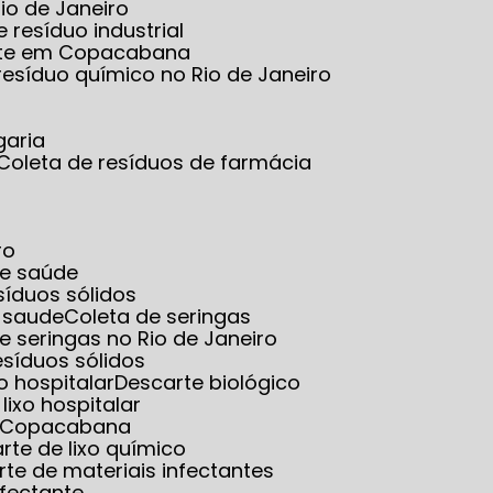
io de Janeiro
e resíduo industrial
tante em Copacabana
 resíduo químico no Rio de Janeiro
garia
Coleta de resíduos de farmácia
ro
de saúde
esíduos sólidos
e saude
Coleta de seringas
de seringas no Rio de Janeiro
resíduos sólidos
o hospitalar
Descarte biológico
 lixo hospitalar
em Copacabana
arte de lixo químico
rte de materiais infectantes
nfectante