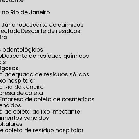
no Rio de Janeiro
 Janeiro
Descarte de químicos
nfectado
Descarte de resíduos
iro
es odontológicos
o
Descarte de resíduos químicos
ais
rigosos
ão adequada de resíduos sólidos
ixo hospitalar
o Rio de Janeiro
presa de coleta
Empresa de coleta de cosméticos
vencidos
a de coleta de lixo infectante
amentos vencidos
italares
e coleta de resíduo hospitalar