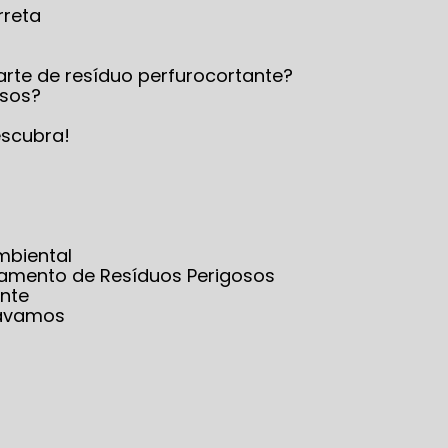
rreta
arte de resíduo perfurocortante?
osos?
escubra!
mbiental
iamento de Resíduos Perigosos
nte
sávamos