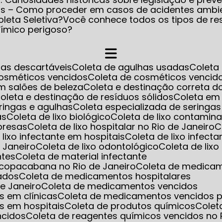
os – Como proceder em casos de acidentes ambi
leta Seletiva?
Você conhece todos os tipos de re
uímico perigoso?
has descartáveis
Coleta de agulhas usadas
Colet
cosméticos vencidos
Coleta de cosméticos venci
m salões de beleza
Coleta e destinação correta d
Coleta e destinação de resíduos sólidos
Coleta em
eringas e agulhas
Coleta especializada de seringa
as
Coleta de lixo biológico
Coleta de lixo contamin
mpresas
Coleta de lixo hospitalar no Rio de Janeiro
e lixo infectante em hospitais
Coleta de lixo infect
e Janeiro
Coleta de lixo odontológico
Coleta de lix
ntes
Coleta de material infectante
m copacabana no Rio de Janeiro
Coleta de medica
ados
Coleta de medicamentos hospitalares
e Janeiro
Coleta de medicamentos vencidos
s em clínicas
Coleta de medicamentos vencidos p
s em hospitais
Coleta de produtos químicos
Cole
ncidos
Coleta de reagentes químicos vencidos no 