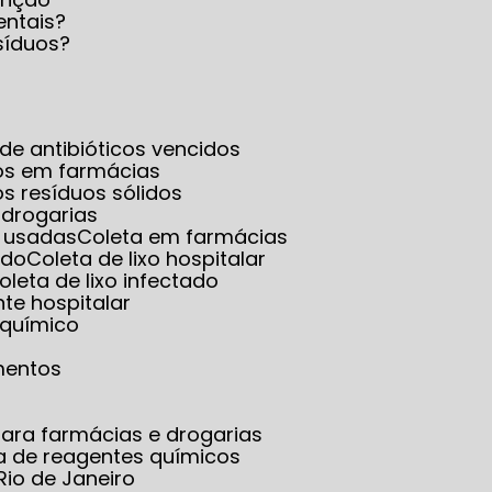
entais?
síduos?
a de antibióticos vencidos
dos em farmácias
os resíduos sólidos
 drogarias
s usadas
Coleta em farmácias
ado
Coleta de lixo hospitalar
Coleta de lixo infectado
ante hospitalar
o químico
mentos
ara farmácias e drogarias
ta de reagentes químicos
Rio de Janeiro