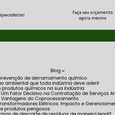
Faça seu orçamento
pecialistas!
agora mesmo
(21) 2260-5345
(21) 98486-8803
(21
Blog
na prevenção de derramamento químico
o ambiental que toda indústria deve aderir
m produtos químicos na sua indústria
: Um Fator Decisivo na Contratação de Serviços A
as Vantagens do Coprocessamento
m Transformadores Elétricos: Impacto e Gerenciame
 de produtos perigosos
rmas de descarte de resíduos de maneira legal?