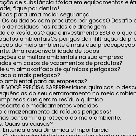
iminação de substância tóxica em equipamentos elét
dade, fique por dentro!
 dicas para uma maior segurança
e: Os cuidados com produtos perigosos
O Desafio
do de resíduos nas redes de drenagem
ada de Resíduos
O que é investimento ESG e o que e
mpactos ambientais
Os perigos da infiltração de 
oteção do meio ambiente é mais que preocupação
ente: Uma responsabilidade de todos
icações de multas ambientais na sua empresa
icadas em casos de vazamentos de produtos?
 de um almoxarifado de químicos perigosos?
rado o mais perigoso?
nto ambiental para as empresas?
UE VOCÊ PRECISA SABER
Resíduos químicos, o desc
nsequências do seu derramamento no meio ambie
 empresas que geram resíduo químico
 descarte de medicamentos vencidos
 no armazenamento de reíduos perigosos!
trias pensam na proteção do meio ambiente.
s: Quais as causas?
s: Entenda a sua Dinâmica e Importância
 Curiosidades históricas sobre legislação e prev