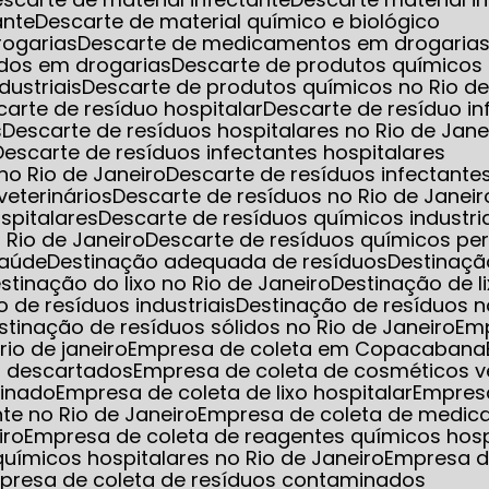
ante
Descarte de material químico e biológico
rogarias
Descarte de medicamentos em drogarias 
dos em drogarias
Descarte de produtos químicos
dustriais
Descarte de produtos químicos no Rio de
scarte de resíduo hospitalar
Descarte de resíduo i
s
Descarte de resíduos hospitalares no Rio de Jane
Descarte de resíduos infectantes hospitalares
 no Rio de Janeiro
Descarte de resíduos infectant
veterinários
Descarte de resíduos no Rio de Janeir
spitalares
Descarte de resíduos químicos industri
 Rio de Janeiro
Descarte de resíduos químicos pe
saúde
Destinação adequada de resíduos
Destinaç
estinação do lixo no Rio de Janeiro
Destinação de l
o de resíduos industriais
Destinação de resíduos n
estinação de resíduos sólidos no Rio de Janeiro
Em
io de janeiro
Empresa de coleta em Copacabana
s descartados
Empresa de coleta de cosméticos 
minado
Empresa de coleta de lixo hospitalar
Empres
nte no Rio de Janeiro
Empresa de coleta de medic
iro
Empresa de coleta de reagentes químicos hosp
uímicos hospitalares no Rio de Janeiro
Empresa d
mpresa de coleta de resíduos contaminados