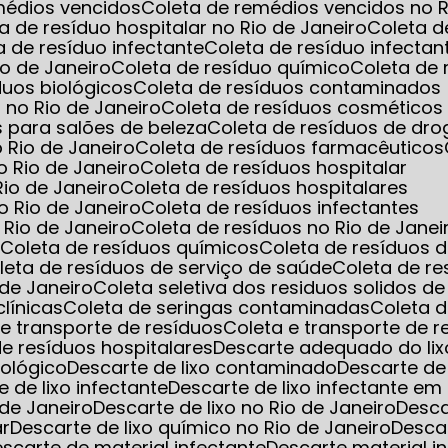
emédios vencidos
Coleta de remédios vencidos no R
ta de resíduo hospitalar no Rio de Janeiro
Coleta d
ta de resíduo infectante
Coleta de resíduo infec
io de Janeiro
Coleta de resíduo químico
Coleta de
íduos biológicos
Coleta de resíduos contaminados
 no Rio de Janeiro
Coleta de resíduos cosméticos
s para salões de beleza
Coleta de resíduos de dro
o Rio de Janeiro
Coleta de resíduos farmacêuticos
o Rio de Janeiro
Coleta de resíduos hospitalar
Rio de Janeiro
Coleta de resíduos hospitalares
o Rio de Janeiro
Coleta de resíduos infectantes
 Rio de Janeiro
Coleta de resíduos no Rio de Janei
s
Coleta de resíduos químicos
Coleta de resíduos 
oleta de resíduos de serviço de saúde
Coleta de r
 de Janeiro
Coleta seletiva dos residuos solidos d
clínicas
Coleta de seringas contaminadas
Coleta 
a e transporte de resíduos
Coleta e transporte de 
 de resíduos hospitalares
Descarte adequado do lix
iológico
Descarte de lixo contaminado
Descarte de
e de lixo infectante
Descarte de lixo infectante 
 de Janeiro
Descarte de lixo no Rio de Janeiro
Desc
ar
Descarte de lixo químico no Rio de Janeiro
Desca
Descarte de material infectante
Descarte material i