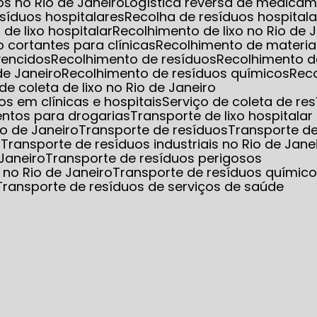
s no Rio de Janeiro
Logística reversa de medica
esíduos hospitalares
Recolha de resíduos hospita
 de lixo hospitalar
Recolhimento de lixo no Rio de 
o cortantes para clínicas
Recolhimento de materia
vencidos
Recolhimento de resíduos
Recolhimento d
de Janeiro
Recolhimento de resíduos químicos
Rec
 de coleta de lixo no Rio de Janeiro
s em clínicas e hospitais
Serviço de coleta de re
entos para drogarias
Transporte de lixo hospitalar
io de Janeiro
Transporte de resíduos
Transporte d
s
Transporte de resíduos industriais no Rio de Jane
 Janeiro
Transporte de resíduos perigosos
 no Rio de Janeiro
Transporte de resíduos químic
Transporte de resíduos de serviços de saúde