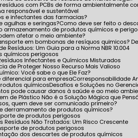
 resíduos com PCBs de forma ambientalmente co
ma responsável e sustentável
s e infectantes das farmacias?
de agulhas e seringas?
Como deve ser feito o desc
eto armazenamento de produtos químicos e perig
 podem afetar o meio ambiente?
transporte em bombonas de resíquos quimicos? D
de Resíduos: Um Guia para a Norma NBR 10.004
os químicos perigosos
Resíduos Infectantes e Químicos Misturados
cia de Proteger Nosso Recurso Mais Valioso
Químico: Você sabe o que Ele Faz?
e diferencial para empresa
Corresponsabilidade A
produtos químicos
Desafios e Soluções no Gerenc
ntos pode causar danos à saúde e ao meio ambie
gem de Plástico Não é a Solução Mágica que Pen
sos, quem deve ser comunicado primeiro?
to e derramamento de produtos químicos?
sporte de produtos perigosos
s Resíduos Não Tratados: Um Risco Crescente
nsporte de produtos perigosos
entação dos descartes de produtos químicos