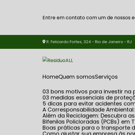
Entre em contato com um de nossos es
R. Felizardo Fortes, 324 - Rio de Janeiro - RJ
Home
Quem somos
serviços
03 bons motivos para investir 
03 medidas essenciais de proteçã
5 dicas para evitar acidentes co
A Corresponsabilidade Ambiental
Além da Reciclagem: Descubra 
Bifenilas Policloradas (PCBs) e
Boas práticas para o transporte
Como ajustar sua empresa às no