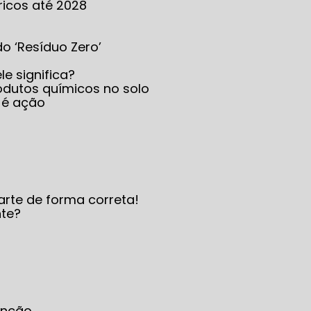
ricos até 2028
 do ‘Resíduo Zero’
le significa?
produtos químicos no solo
 é ação
arte de forma correta!
nte?
enção