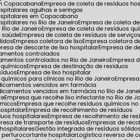
 em Copacabana
Empresa de coleta de resíduos hos
spitalares agulhas e seringas
hospitalares em Copacabana
spitalares no Rio de Janeiro
Empresa de coleta de 
 Rio de Janeiro
Empresa de coleta de resíduos qu
e saúde
Empresa de coleta de resíduos de serviço
lidos
Empresa coletora de lixo
Empresa coletora de
presa de descarte de lixo hospitalar
Empresa de de
camentos controlados
amentos controlados no Rio de Janeiro
Empresa d
 químicos
Empresa de destinação de resíduos
síduos
Empresa de lixo hospitalar
químicos para clínicas no Rio de Janeiro
Empresa
edicamentos vencidos em farmácia
dicamentos vencidos em farmácia no Rio de Jane
te
Empresa que recolhe lixo infectante no Rio de J
ímicos
Empresa que recolhe resíduos químicos no 
hospitalar
Empresa de recolhimento de resíduos
duos hospitalares
Empresa de recolhimento de res
presa de transporte de resíduos
Empresas de reco
hospitalares
Gestão integrada de resíduos sólido
xo perfurocortante hospitalar
Logística reversa de 