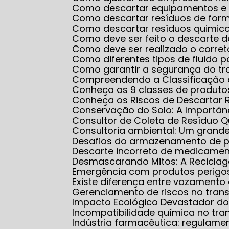
Como descartar equipamentos e
Como descartar resíduos de for
Como descartar resíduos quimico
Como deve ser feito o descarte 
Como deve ser realizado o corr
Como diferentes tipos de fluido
Como garantir a segurança do 
Compreendendo a Classificação 
Conheça as 9 classes de produt
Conheça os Riscos de Descartar 
Conservação do Solo: A Importân
Consultor de Coleta de Resíduo 
Consultoria ambiental: Um grand
Desafios do armazenamento de 
Descarte incorreto de medicame
Desmascarando Mitos: A Recicla
Emergência com produtos perigo
Existe diferença entre vazamen
Gerenciamento de riscos no tran
Impacto Ecológico Devastador do
Incompatibilidade química no tra
Indústria farmacêutica: regulam