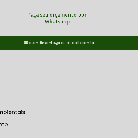
Faça seu orçamento por
Whatsapp
) 97198-7024
atendimento@residuoall.com.br
mbientais
nto