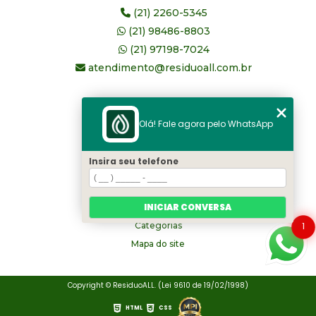
(21) 2260-5345
(21) 98486-8803
(21) 97198-7024
atendimento@residuoall.com.br
MENU
Olá! Fale agora pelo WhatsApp
Home
Quem somos
Insira seu telefone
serviços
Blog
INICIAR CONVERSA
Contato
1
Categorias
Mapa do site
Copyright © ResiduoALL. (Lei 9610 de 19/02/1998)
HTML
CSS