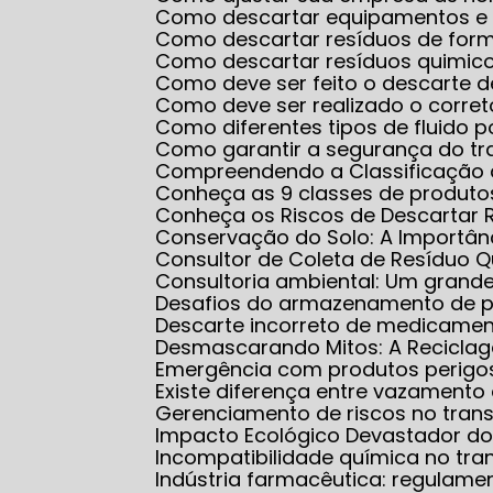
Como descartar equipamentos e
Como descartar resíduos de for
Como descartar resíduos quimico
Como deve ser feito o descarte 
Como deve ser realizado o corr
Como diferentes tipos de fluido
Como garantir a segurança do 
Compreendendo a Classificação 
Conheça as 9 classes de produt
Conheça os Riscos de Descartar 
Conservação do Solo: A Importân
Consultor de Coleta de Resíduo 
Consultoria ambiental: Um grand
Desafios do armazenamento de 
Descarte incorreto de medicame
Desmascarando Mitos: A Recicla
Emergência com produtos perigo
Existe diferença entre vazamen
Gerenciamento de riscos no tran
Impacto Ecológico Devastador do
Incompatibilidade química no tra
Indústria farmacêutica: regulam