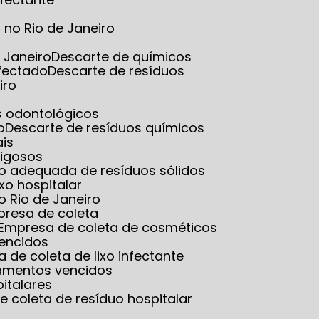
no Rio de Janeiro
 Janeiro
Descarte de químicos
nfectado
Descarte de resíduos
iro
es odontológicos
o
Descarte de resíduos químicos
ais
rigosos
ão adequada de resíduos sólidos
ixo hospitalar
o Rio de Janeiro
presa de coleta
Empresa de coleta de cosméticos
vencidos
a de coleta de lixo infectante
amentos vencidos
italares
e coleta de resíduo hospitalar