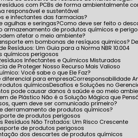
 resíduos com PCBs de forma ambientalmente co
ma responsável e sustentável
s e infectantes das farmacias?
de agulhas e seringas?
Como deve ser feito o desc
eto armazenamento de produtos químicos e perig
 podem afetar o meio ambiente?
transporte em bombonas de resíquos quimicos? D
de Resíduos: Um Guia para a Norma NBR 10.004
os químicos perigosos
Resíduos Infectantes e Químicos Misturados
cia de Proteger Nosso Recurso Mais Valioso
Químico: Você sabe o que Ele Faz?
e diferencial para empresa
Corresponsabilidade A
produtos químicos
Desafios e Soluções no Gerenc
ntos pode causar danos à saúde e ao meio ambie
gem de Plástico Não é a Solução Mágica que Pen
sos, quem deve ser comunicado primeiro?
to e derramamento de produtos químicos?
sporte de produtos perigosos
s Resíduos Não Tratados: Um Risco Crescente
nsporte de produtos perigosos
entação dos descartes de produtos químicos