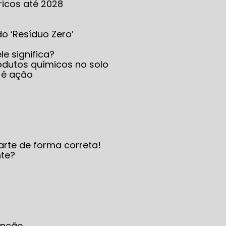
ricos até 2028
 do ‘Resíduo Zero’
le significa?
produtos químicos no solo
 é ação
arte de forma correta!
nte?
enção