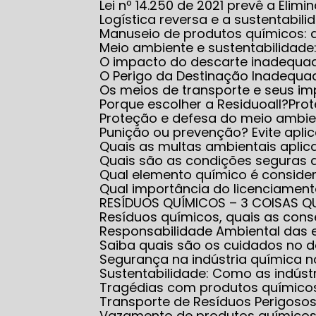
Lei nº 14.250 de 2021 prevê a El
Logística reversa e a sustentabili
Manuseio de produtos químicos:
Meio ambiente e sustentabilidad
O impacto do descarte inadequa
O Perigo da Destinação Inadequ
Os meios de transporte e seus i
Porque escolher a Residuoall?
Pr
Proteção e defesa do meio ambi
Punição ou prevenção? Evite apl
Quais as multas ambientais apl
Quais são as condições seguras
Qual elemento químico é conside
Qual importância do licenciame
RESÍDUOS QUÍMICOS – 3 COISAS Q
Resíduos químicos, quais as co
Responsabilidade Ambiental das
Saiba quais são os cuidados no
Segurança na indústria química
Sustentabilidade: Como as indús
Tragédias com produtos químico
Transporte de Resíduos Perigoso
Vazamento de produtos químicos: