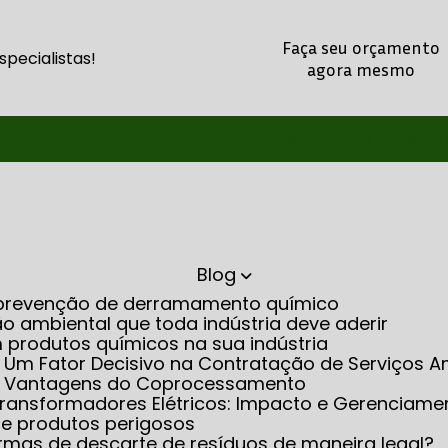
Faça seu orçamento
pecialistas!
agora mesmo
(21) 2260-5345
(21) 98486-8803
(21
Blog
na prevenção de derramamento químico
o ambiental que toda indústria deve aderir
m produtos químicos na sua indústria
: Um Fator Decisivo na Contratação de Serviços A
as Vantagens do Coprocessamento
m Transformadores Elétricos: Impacto e Gerenciame
 de produtos perigosos
rmas de descarte de resíduos de maneira legal?