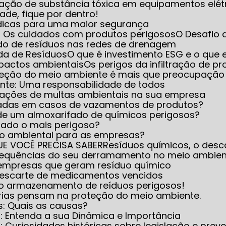
iminação de substância tóxica em equipamentos elét
dade, fique por dentro!
 dicas para uma maior segurança
e: Os cuidados com produtos perigosos
O Desafio
do de resíduos nas redes de drenagem
ada de Resíduos
O que é investimento ESG e o que e
mpactos ambientais
Os perigos da infiltração de 
oteção do meio ambiente é mais que preocupação
ente: Uma responsabilidade de todos
icações de multas ambientais na sua empresa
icadas em casos de vazamentos de produtos?
 de um almoxarifado de químicos perigosos?
rado o mais perigoso?
nto ambiental para as empresas?
UE VOCÊ PRECISA SABER
Resíduos químicos, o desc
nsequências do seu derramamento no meio ambie
 empresas que geram resíduo químico
 descarte de medicamentos vencidos
 no armazenamento de reíduos perigosos!
trias pensam na proteção do meio ambiente.
s: Quais as causas?
s: Entenda a sua Dinâmica e Importância
 Curiosidades históricas sobre legislação e prev