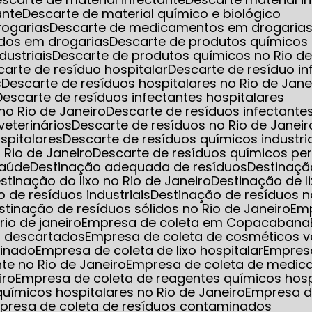
ante
Descarte de material químico e biológico
rogarias
Descarte de medicamentos em drogarias 
dos em drogarias
Descarte de produtos químicos
dustriais
Descarte de produtos químicos no Rio de
scarte de resíduo hospitalar
Descarte de resíduo i
s
Descarte de resíduos hospitalares no Rio de Jane
Descarte de resíduos infectantes hospitalares
 no Rio de Janeiro
Descarte de resíduos infectant
veterinários
Descarte de resíduos no Rio de Janeir
spitalares
Descarte de resíduos químicos industri
 Rio de Janeiro
Descarte de resíduos químicos pe
saúde
Destinação adequada de resíduos
Destinaç
estinação do lixo no Rio de Janeiro
Destinação de l
o de resíduos industriais
Destinação de resíduos n
estinação de resíduos sólidos no Rio de Janeiro
Em
io de janeiro
Empresa de coleta em Copacabana
s descartados
Empresa de coleta de cosméticos 
minado
Empresa de coleta de lixo hospitalar
Empres
nte no Rio de Janeiro
Empresa de coleta de medic
iro
Empresa de coleta de reagentes químicos hosp
uímicos hospitalares no Rio de Janeiro
Empresa d
mpresa de coleta de resíduos contaminados