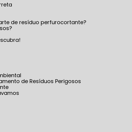
rreta
arte de resíduo perfurocortante?
osos?
escubra!
mbiental
iamento de Resíduos Perigosos
nte
sávamos