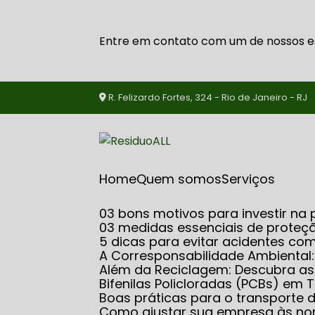
Entre em contato com um de nossos es
R. Felizardo Fortes, 324 - Rio de Janeiro - RJ
Home
Quem somos
serviços
03 bons motivos para investir 
03 medidas essenciais de proteçã
5 dicas para evitar acidentes co
A Corresponsabilidade Ambiental
Além da Reciclagem: Descubra 
Bifenilas Policloradas (PCBs) e
Boas práticas para o transporte
Como ajustar sua empresa às no