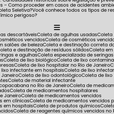
os – Como proceder em casos de acidentes ambi
leta Seletiva?
Você conhece todos os tipos de re
uímico perigoso?
has descartáveis
Coleta de agulhas usadas
Colet
cosméticos vencidos
Coleta de cosméticos venci
m salões de beleza
Coleta e destinação correta d
Coleta e destinação de resíduos sólidos
Coleta em
eringas e agulhas
Coleta especializada de seringa
as
Coleta de lixo biológico
Coleta de lixo contamin
mpresas
Coleta de lixo hospitalar no Rio de Janeiro
e lixo infectante em hospitais
Coleta de lixo infect
e Janeiro
Coleta de lixo odontológico
Coleta de lix
ntes
Coleta de material infectante
m copacabana no Rio de Janeiro
Coleta de medica
ados
Coleta de medicamentos hospitalares
e Janeiro
Coleta de medicamentos vencidos
s em clínicas
Coleta de medicamentos vencidos p
s em hospitais
Coleta de produtos químicos
Cole
ncidos
Coleta de reagentes químicos vencidos no 