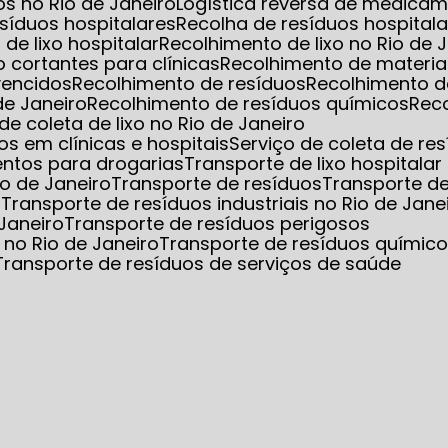
s no Rio de Janeiro
Logística reversa de medica
esíduos hospitalares
Recolha de resíduos hospita
 de lixo hospitalar
Recolhimento de lixo no Rio de 
o cortantes para clínicas
Recolhimento de materia
vencidos
Recolhimento de resíduos
Recolhimento d
de Janeiro
Recolhimento de resíduos químicos
Rec
 de coleta de lixo no Rio de Janeiro
s em clínicas e hospitais
Serviço de coleta de re
entos para drogarias
Transporte de lixo hospitalar
io de Janeiro
Transporte de resíduos
Transporte d
s
Transporte de resíduos industriais no Rio de Jane
 Janeiro
Transporte de resíduos perigosos
 no Rio de Janeiro
Transporte de resíduos químic
Transporte de resíduos de serviços de saúde