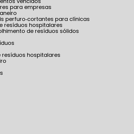
mentos vencidos
lares para empresas
Janeiro
is perfuro‑cortantes para clínicas
e resíduos hospitalares
olhimento de resíduos sólidos
síduos
e resíduos hospitalares
iro
os