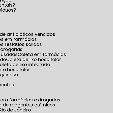
entais?
síduos?
a de antibióticos vencidos
dos em farmácias
os resíduos sólidos
 drogarias
s usadas
Coleta em farmácias
ado
Coleta de lixo hospitalar
Coleta de lixo infectado
ante hospitalar
o químico
mentos
ara farmácias e drogarias
ta de reagentes químicos
Rio de Janeiro