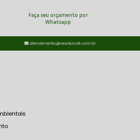
Faça seu orçamento por
Whatsapp
) 97198-7024
atendimento@residuoall.com.br
mbientais
nto