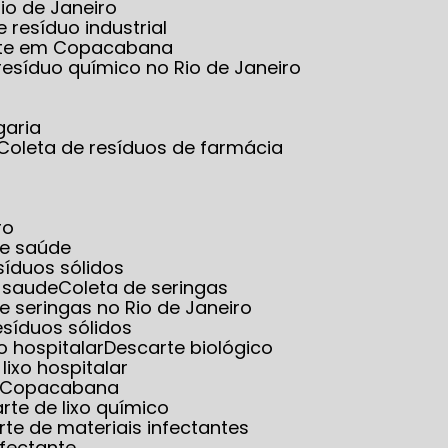
io de Janeiro
e resíduo industrial
tante em Copacabana
 resíduo químico no Rio de Janeiro
garia
Coleta de resíduos de farmácia
ro
de saúde
esíduos sólidos
e saude
Coleta de seringas
de seringas no Rio de Janeiro
resíduos sólidos
o hospitalar
Descarte biológico
 lixo hospitalar
em Copacabana
arte de lixo químico
rte de materiais infectantes
nfectante