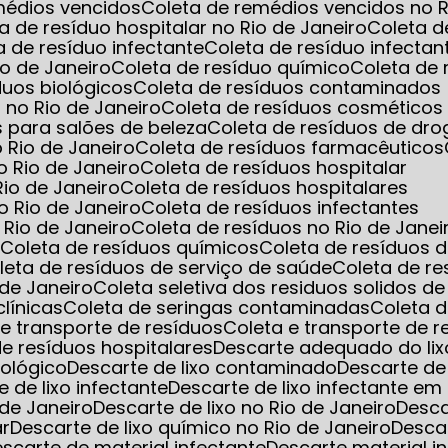
emédios vencidos
Coleta de remédios vencidos no R
ta de resíduo hospitalar no Rio de Janeiro
Coleta d
ta de resíduo infectante
Coleta de resíduo infec
io de Janeiro
Coleta de resíduo químico
Coleta de
íduos biológicos
Coleta de resíduos contaminados
 no Rio de Janeiro
Coleta de resíduos cosméticos
s para salões de beleza
Coleta de resíduos de dro
o Rio de Janeiro
Coleta de resíduos farmacêuticos
o Rio de Janeiro
Coleta de resíduos hospitalar
Rio de Janeiro
Coleta de resíduos hospitalares
o Rio de Janeiro
Coleta de resíduos infectantes
 Rio de Janeiro
Coleta de resíduos no Rio de Janei
s
Coleta de resíduos químicos
Coleta de resíduos 
oleta de resíduos de serviço de saúde
Coleta de r
 de Janeiro
Coleta seletiva dos residuos solidos d
clínicas
Coleta de seringas contaminadas
Coleta 
a e transporte de resíduos
Coleta e transporte de 
 de resíduos hospitalares
Descarte adequado do lix
iológico
Descarte de lixo contaminado
Descarte de
e de lixo infectante
Descarte de lixo infectante 
 de Janeiro
Descarte de lixo no Rio de Janeiro
Desc
ar
Descarte de lixo químico no Rio de Janeiro
Desca
Descarte de material infectante
Descarte material i