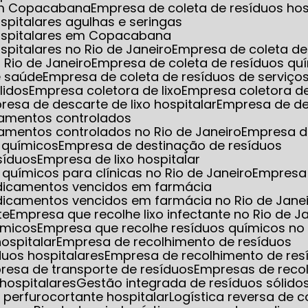
 em Copacabana
Empresa de coleta de resíduos hos
spitalares agulhas e seringas
hospitalares em Copacabana
spitalares no Rio de Janeiro
Empresa de coleta de 
 Rio de Janeiro
Empresa de coleta de resíduos qu
e saúde
Empresa de coleta de resíduos de serviço
lidos
Empresa coletora de lixo
Empresa coletora de
presa de descarte de lixo hospitalar
Empresa de de
camentos controlados
amentos controlados no Rio de Janeiro
Empresa d
 químicos
Empresa de destinação de resíduos
síduos
Empresa de lixo hospitalar
químicos para clínicas no Rio de Janeiro
Empresa
edicamentos vencidos em farmácia
dicamentos vencidos em farmácia no Rio de Jane
te
Empresa que recolhe lixo infectante no Rio de J
ímicos
Empresa que recolhe resíduos químicos no 
hospitalar
Empresa de recolhimento de resíduos
duos hospitalares
Empresa de recolhimento de res
presa de transporte de resíduos
Empresas de reco
hospitalares
Gestão integrada de resíduos sólido
xo perfurocortante hospitalar
Logística reversa de 