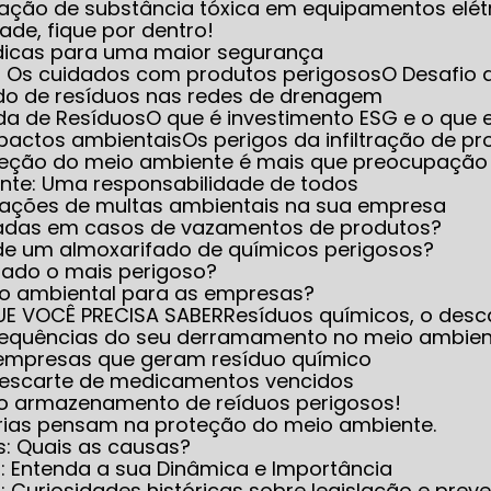
iminação de substância tóxica em equipamentos elét
dade, fique por dentro!
 dicas para uma maior segurança
e: Os cuidados com produtos perigosos
O Desafio
do de resíduos nas redes de drenagem
ada de Resíduos
O que é investimento ESG e o que e
mpactos ambientais
Os perigos da infiltração de 
oteção do meio ambiente é mais que preocupação
ente: Uma responsabilidade de todos
icações de multas ambientais na sua empresa
icadas em casos de vazamentos de produtos?
 de um almoxarifado de químicos perigosos?
rado o mais perigoso?
nto ambiental para as empresas?
UE VOCÊ PRECISA SABER
Resíduos químicos, o desc
nsequências do seu derramamento no meio ambie
 empresas que geram resíduo químico
 descarte de medicamentos vencidos
 no armazenamento de reíduos perigosos!
trias pensam na proteção do meio ambiente.
s: Quais as causas?
s: Entenda a sua Dinâmica e Importância
 Curiosidades históricas sobre legislação e prev