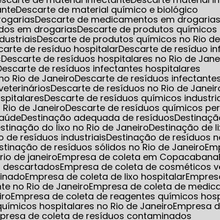
ante
Descarte de material químico e biológico
rogarias
Descarte de medicamentos em drogarias 
dos em drogarias
Descarte de produtos químicos
dustriais
Descarte de produtos químicos no Rio de
scarte de resíduo hospitalar
Descarte de resíduo i
s
Descarte de resíduos hospitalares no Rio de Jane
Descarte de resíduos infectantes hospitalares
 no Rio de Janeiro
Descarte de resíduos infectant
veterinários
Descarte de resíduos no Rio de Janeir
spitalares
Descarte de resíduos químicos industri
 Rio de Janeiro
Descarte de resíduos químicos pe
saúde
Destinação adequada de resíduos
Destinaç
estinação do lixo no Rio de Janeiro
Destinação de l
o de resíduos industriais
Destinação de resíduos n
estinação de resíduos sólidos no Rio de Janeiro
Em
io de janeiro
Empresa de coleta em Copacabana
s descartados
Empresa de coleta de cosméticos 
minado
Empresa de coleta de lixo hospitalar
Empres
nte no Rio de Janeiro
Empresa de coleta de medic
iro
Empresa de coleta de reagentes químicos hosp
uímicos hospitalares no Rio de Janeiro
Empresa d
mpresa de coleta de resíduos contaminados