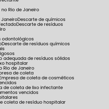
no Rio de Janeiro
 Janeiro
Descarte de químicos
nfectado
Descarte de resíduos
iro
es odontológicos
o
Descarte de resíduos químicos
ais
rigosos
ão adequada de resíduos sólidos
ixo hospitalar
o Rio de Janeiro
presa de coleta
Empresa de coleta de cosméticos
vencidos
a de coleta de lixo infectante
amentos vencidos
italares
e coleta de resíduo hospitalar