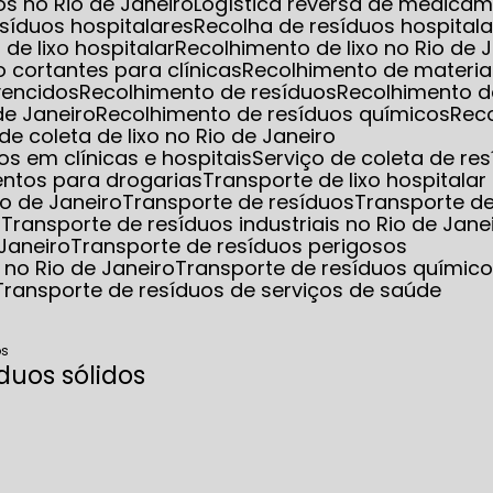
s no Rio de Janeiro
Logística reversa de medica
esíduos hospitalares
Recolha de resíduos hospita
 de lixo hospitalar
Recolhimento de lixo no Rio de 
o cortantes para clínicas
Recolhimento de materia
vencidos
Recolhimento de resíduos
Recolhimento d
de Janeiro
Recolhimento de resíduos químicos
Rec
 de coleta de lixo no Rio de Janeiro
s em clínicas e hospitais
Serviço de coleta de re
entos para drogarias
Transporte de lixo hospitalar
io de Janeiro
Transporte de resíduos
Transporte d
s
Transporte de resíduos industriais no Rio de Jane
 Janeiro
Transporte de resíduos perigosos
 no Rio de Janeiro
Transporte de resíduos químic
Transporte de resíduos de serviços de saúde
os
duos sólidos