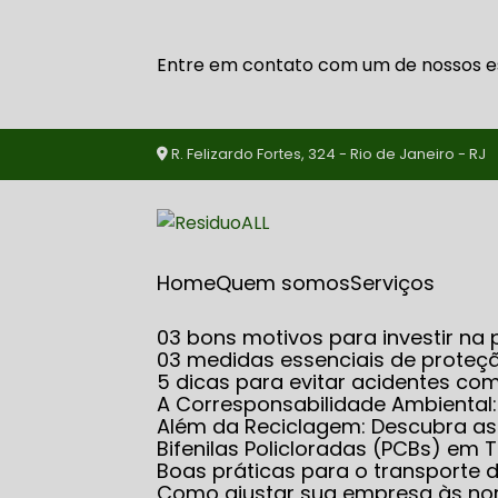
Entre em contato com um de nossos es
R. Felizardo Fortes, 324 - Rio de Janeiro - RJ
Home
Quem somos
serviços
03 bons motivos para investir 
03 medidas essenciais de proteçã
5 dicas para evitar acidentes co
A Corresponsabilidade Ambiental
Além da Reciclagem: Descubra 
Bifenilas Policloradas (PCBs) e
Boas práticas para o transporte
Como ajustar sua empresa às no