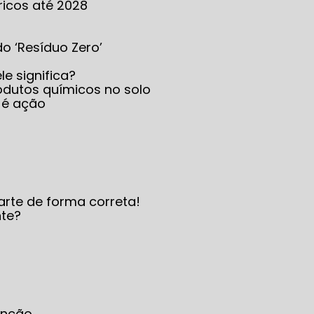
ricos até 2028
 do ‘Resíduo Zero’
le significa?
produtos químicos no solo
 é ação
arte de forma correta!
nte?
enção