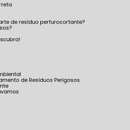
rreta
arte de resíduo perfurocortante?
osos?
escubra!
mbiental
iamento de Resíduos Perigosos
nte
sávamos