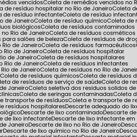
emédios vencidos
Coleta de remédios vencidos no R
ta de resíduo hospitalar no Rio de Janeiro
Coleta d
ta de resíduo infectante
Coleta de resíduo infec
io de Janeiro
Coleta de resíduo químico
Coleta de
íduos biológicos
Coleta de resíduos contaminados
 no Rio de Janeiro
Coleta de resíduos cosméticos
s para salões de beleza
Coleta de resíduos de dro
o Rio de Janeiro
Coleta de resíduos farmacêuticos
o Rio de Janeiro
Coleta de resíduos hospitalar
Rio de Janeiro
Coleta de resíduos hospitalares
o Rio de Janeiro
Coleta de resíduos infectantes
 Rio de Janeiro
Coleta de resíduos no Rio de Janei
s
Coleta de resíduos químicos
Coleta de resíduos 
oleta de resíduos de serviço de saúde
Coleta de r
 de Janeiro
Coleta seletiva dos residuos solidos d
clínicas
Coleta de seringas contaminadas
Coleta 
a e transporte de resíduos
Coleta e transporte de 
 de resíduos hospitalares
Descarte adequado do lix
iológico
Descarte de lixo contaminado
Descarte de
e de lixo infectante
Descarte de lixo infectante 
 de Janeiro
Descarte de lixo no Rio de Janeiro
Desc
ar
Descarte de lixo químico no Rio de Janeiro
Desca
Descarte de material infectante
Descarte material i