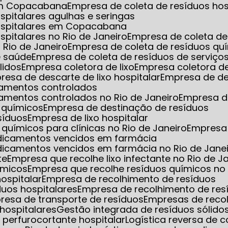
 em Copacabana
Empresa de coleta de resíduos hos
spitalares agulhas e seringas
hospitalares em Copacabana
spitalares no Rio de Janeiro
Empresa de coleta de 
 Rio de Janeiro
Empresa de coleta de resíduos qu
e saúde
Empresa de coleta de resíduos de serviço
lidos
Empresa coletora de lixo
Empresa coletora de
presa de descarte de lixo hospitalar
Empresa de de
camentos controlados
amentos controlados no Rio de Janeiro
Empresa d
 químicos
Empresa de destinação de resíduos
síduos
Empresa de lixo hospitalar
químicos para clínicas no Rio de Janeiro
Empresa
edicamentos vencidos em farmácia
dicamentos vencidos em farmácia no Rio de Jane
te
Empresa que recolhe lixo infectante no Rio de J
ímicos
Empresa que recolhe resíduos químicos no 
hospitalar
Empresa de recolhimento de resíduos
duos hospitalares
Empresa de recolhimento de res
presa de transporte de resíduos
Empresas de reco
hospitalares
Gestão integrada de resíduos sólido
xo perfurocortante hospitalar
Logística reversa de 