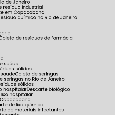
io de Janeiro
e resíduo industrial
tante em Copacabana
 resíduo químico no Rio de Janeiro
garia
Coleta de resíduos de farmácia
ro
de saúde
esíduos sólidos
e saude
Coleta de seringas
de seringas no Rio de Janeiro
resíduos sólidos
o hospitalar
Descarte biológico
 lixo hospitalar
em Copacabana
arte de lixo químico
rte de materiais infectantes
nfectante