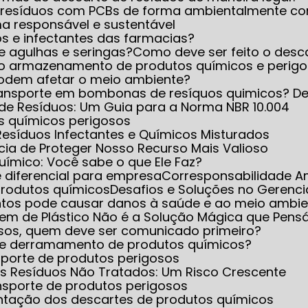
 resíduos com PCBs de forma ambientalmente co
ma responsável e sustentável
s e infectantes das farmacias?
de agulhas e seringas?
Como deve ser feito o desc
eto armazenamento de produtos químicos e perig
 podem afetar o meio ambiente?
transporte em bombonas de resíquos quimicos? D
de Resíduos: Um Guia para a Norma NBR 10.004
os químicos perigosos
Resíduos Infectantes e Químicos Misturados
cia de Proteger Nosso Recurso Mais Valioso
Químico: Você sabe o que Ele Faz?
e diferencial para empresa
Corresponsabilidade A
produtos químicos
Desafios e Soluções no Gerenc
ntos pode causar danos à saúde e ao meio ambie
gem de Plástico Não é a Solução Mágica que Pen
sos, quem deve ser comunicado primeiro?
to e derramamento de produtos químicos?
sporte de produtos perigosos
s Resíduos Não Tratados: Um Risco Crescente
nsporte de produtos perigosos
entação dos descartes de produtos químicos