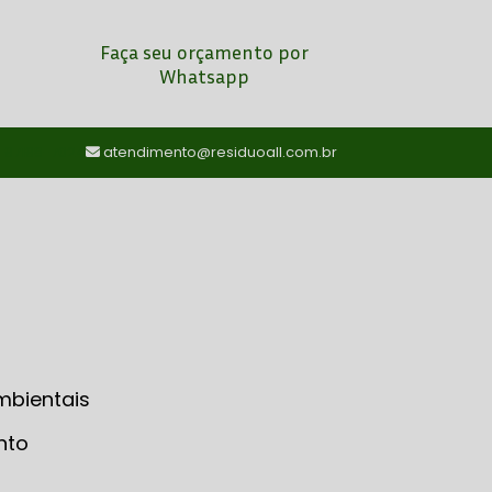
Faça seu orçamento por
Whatsapp
) 97198-7024
atendimento@residuoall.com.br
mbientais
nto