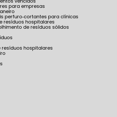
mentos vencidos
lares para empresas
Janeiro
is perfuro‑cortantes para clínicas
e resíduos hospitalares
olhimento de resíduos sólidos
síduos
e resíduos hospitalares
iro
os