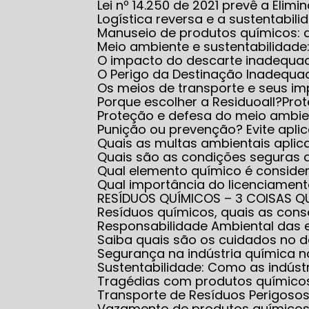
Lei nº 14.250 de 2021 prevê a El
Logística reversa e a sustentabili
Manuseio de produtos químicos:
Meio ambiente e sustentabilidad
O impacto do descarte inadequa
O Perigo da Destinação Inadequ
Os meios de transporte e seus i
Porque escolher a Residuoall?
Pr
Proteção e defesa do meio ambi
Punição ou prevenção? Evite apl
Quais as multas ambientais apl
Quais são as condições seguras
Qual elemento químico é conside
Qual importância do licenciame
RESÍDUOS QUÍMICOS – 3 COISAS Q
Resíduos químicos, quais as co
Responsabilidade Ambiental das
Saiba quais são os cuidados no
Segurança na indústria química
Sustentabilidade: Como as indús
Tragédias com produtos químico
Transporte de Resíduos Perigoso
Vazamento de produtos químicos: