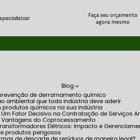
Faça seu orçamento
pecialistas!
agora mesmo
(21) 2260-5345
(21) 98486-8803
(21
Blog
na prevenção de derramamento químico
o ambiental que toda indústria deve aderir
m produtos químicos na sua indústria
: Um Fator Decisivo na Contratação de Serviços A
as Vantagens do Coprocessamento
m Transformadores Elétricos: Impacto e Gerenciame
 de produtos perigosos
rmas de descarte de resíduos de maneira legal?