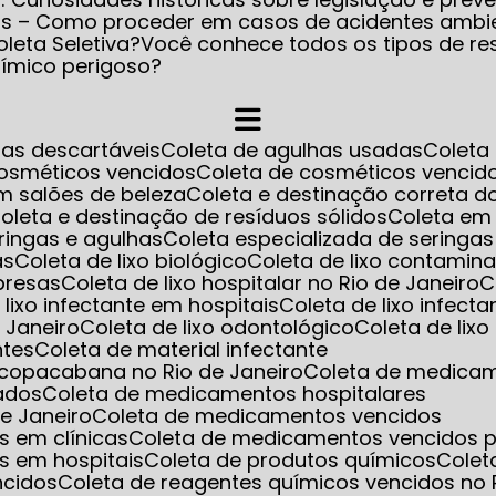
os – Como proceder em casos de acidentes ambi
leta Seletiva?
Você conhece todos os tipos de re
uímico perigoso?
has descartáveis
Coleta de agulhas usadas
Colet
cosméticos vencidos
Coleta de cosméticos venci
m salões de beleza
Coleta e destinação correta d
Coleta e destinação de resíduos sólidos
Coleta em
eringas e agulhas
Coleta especializada de seringa
as
Coleta de lixo biológico
Coleta de lixo contamin
mpresas
Coleta de lixo hospitalar no Rio de Janeiro
e lixo infectante em hospitais
Coleta de lixo infect
e Janeiro
Coleta de lixo odontológico
Coleta de lix
ntes
Coleta de material infectante
m copacabana no Rio de Janeiro
Coleta de medica
ados
Coleta de medicamentos hospitalares
e Janeiro
Coleta de medicamentos vencidos
s em clínicas
Coleta de medicamentos vencidos p
s em hospitais
Coleta de produtos químicos
Cole
ncidos
Coleta de reagentes químicos vencidos no 