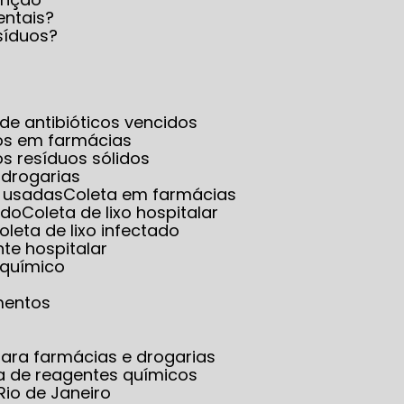
entais?
síduos?
a de antibióticos vencidos
dos em farmácias
os resíduos sólidos
 drogarias
s usadas
Coleta em farmácias
ado
Coleta de lixo hospitalar
Coleta de lixo infectado
ante hospitalar
o químico
mentos
ara farmácias e drogarias
ta de reagentes químicos
Rio de Janeiro