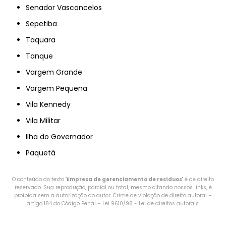
Senador Vasconcelos
Sepetiba
Taquara
Tanque
Vargem Grande
Vargem Pequena
Vila Kennedy
Vila Militar
Ilha do Governador
Paquetá
O conteúdo do texto "
Empresa de gerenciamento de resíduos
" é de direito
reservado. Sua reprodução, parcial ou total, mesmo citando nossos links, é
proibida sem a autorização do autor. Crime de violação de direito autoral –
artigo 184 do Código Penal –
Lei 9610/98 - Lei de direitos autorais
.