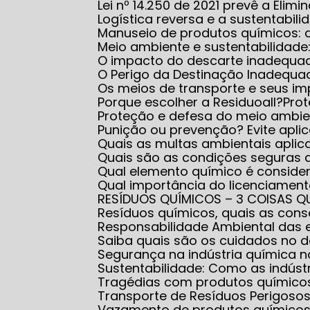
Lei nº 14.250 de 2021 prevê a El
Logística reversa e a sustentabili
Manuseio de produtos químicos:
Meio ambiente e sustentabilidad
O impacto do descarte inadequa
O Perigo da Destinação Inadequ
Os meios de transporte e seus i
Porque escolher a Residuoall?
Pr
Proteção e defesa do meio ambi
Punição ou prevenção? Evite apl
Quais as multas ambientais apl
Quais são as condições seguras
Qual elemento químico é conside
Qual importância do licenciame
RESÍDUOS QUÍMICOS – 3 COISAS Q
Resíduos químicos, quais as co
Responsabilidade Ambiental das
Saiba quais são os cuidados no
Segurança na indústria química
Sustentabilidade: Como as indús
Tragédias com produtos químico
Transporte de Resíduos Perigoso
Vazamento de produtos químicos: