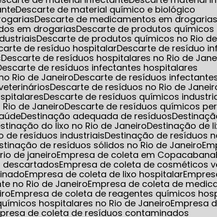
ante
Descarte de material químico e biológico
rogarias
Descarte de medicamentos em drogarias 
dos em drogarias
Descarte de produtos químicos
dustriais
Descarte de produtos químicos no Rio de
scarte de resíduo hospitalar
Descarte de resíduo i
s
Descarte de resíduos hospitalares no Rio de Jane
Descarte de resíduos infectantes hospitalares
 no Rio de Janeiro
Descarte de resíduos infectant
veterinários
Descarte de resíduos no Rio de Janeir
spitalares
Descarte de resíduos químicos industri
 Rio de Janeiro
Descarte de resíduos químicos pe
saúde
Destinação adequada de resíduos
Destinaç
estinação do lixo no Rio de Janeiro
Destinação de l
o de resíduos industriais
Destinação de resíduos n
estinação de resíduos sólidos no Rio de Janeiro
Em
io de janeiro
Empresa de coleta em Copacabana
s descartados
Empresa de coleta de cosméticos 
minado
Empresa de coleta de lixo hospitalar
Empres
nte no Rio de Janeiro
Empresa de coleta de medic
iro
Empresa de coleta de reagentes químicos hosp
uímicos hospitalares no Rio de Janeiro
Empresa d
mpresa de coleta de resíduos contaminados