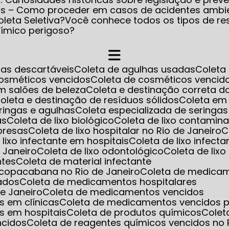
os – Como proceder em casos de acidentes ambi
leta Seletiva?
Você conhece todos os tipos de re
uímico perigoso?
has descartáveis
Coleta de agulhas usadas
Colet
cosméticos vencidos
Coleta de cosméticos venci
m salões de beleza
Coleta e destinação correta d
Coleta e destinação de resíduos sólidos
Coleta em
eringas e agulhas
Coleta especializada de seringa
as
Coleta de lixo biológico
Coleta de lixo contamin
mpresas
Coleta de lixo hospitalar no Rio de Janeiro
e lixo infectante em hospitais
Coleta de lixo infect
e Janeiro
Coleta de lixo odontológico
Coleta de lix
ntes
Coleta de material infectante
m copacabana no Rio de Janeiro
Coleta de medica
ados
Coleta de medicamentos hospitalares
e Janeiro
Coleta de medicamentos vencidos
s em clínicas
Coleta de medicamentos vencidos p
s em hospitais
Coleta de produtos químicos
Cole
ncidos
Coleta de reagentes químicos vencidos no 