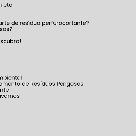
rreta
arte de resíduo perfurocortante?
osos?
escubra!
mbiental
iamento de Resíduos Perigosos
nte
sávamos