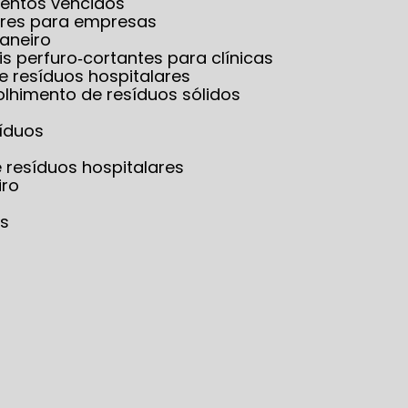
mentos vencidos
lares para empresas
Janeiro
is perfuro‑cortantes para clínicas
e resíduos hospitalares
olhimento de resíduos sólidos
síduos
e resíduos hospitalares
iro
os