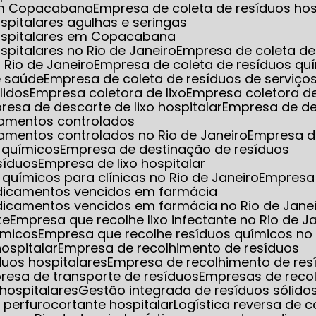
 em Copacabana
Empresa de coleta de resíduos hos
spitalares agulhas e seringas
hospitalares em Copacabana
spitalares no Rio de Janeiro
Empresa de coleta de 
 Rio de Janeiro
Empresa de coleta de resíduos qu
e saúde
Empresa de coleta de resíduos de serviço
lidos
Empresa coletora de lixo
Empresa coletora de
presa de descarte de lixo hospitalar
Empresa de de
camentos controlados
amentos controlados no Rio de Janeiro
Empresa d
 químicos
Empresa de destinação de resíduos
síduos
Empresa de lixo hospitalar
químicos para clínicas no Rio de Janeiro
Empresa
edicamentos vencidos em farmácia
dicamentos vencidos em farmácia no Rio de Jane
te
Empresa que recolhe lixo infectante no Rio de J
ímicos
Empresa que recolhe resíduos químicos no 
hospitalar
Empresa de recolhimento de resíduos
duos hospitalares
Empresa de recolhimento de res
presa de transporte de resíduos
Empresas de reco
hospitalares
Gestão integrada de resíduos sólido
xo perfurocortante hospitalar
Logística reversa de 