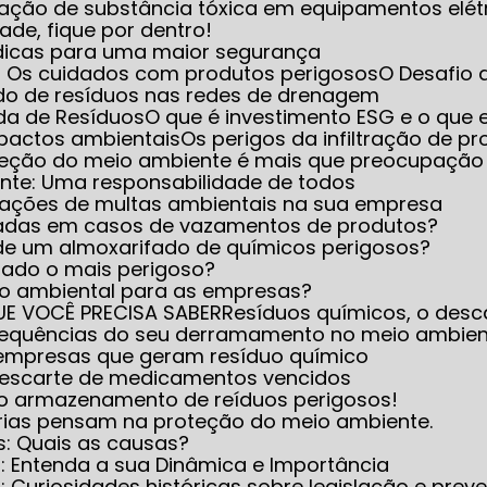
iminação de substância tóxica em equipamentos elét
dade, fique por dentro!
 dicas para uma maior segurança
e: Os cuidados com produtos perigosos
O Desafio
do de resíduos nas redes de drenagem
ada de Resíduos
O que é investimento ESG e o que e
mpactos ambientais
Os perigos da infiltração de 
oteção do meio ambiente é mais que preocupação
ente: Uma responsabilidade de todos
icações de multas ambientais na sua empresa
icadas em casos de vazamentos de produtos?
 de um almoxarifado de químicos perigosos?
rado o mais perigoso?
nto ambiental para as empresas?
UE VOCÊ PRECISA SABER
Resíduos químicos, o desc
nsequências do seu derramamento no meio ambie
 empresas que geram resíduo químico
 descarte de medicamentos vencidos
 no armazenamento de reíduos perigosos!
trias pensam na proteção do meio ambiente.
s: Quais as causas?
s: Entenda a sua Dinâmica e Importância
 Curiosidades históricas sobre legislação e prev