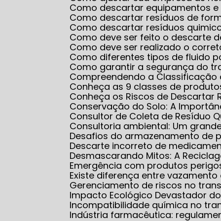
Como descartar equipamentos e
Como descartar resíduos de for
Como descartar resíduos quimico
Como deve ser feito o descarte 
Como deve ser realizado o corr
Como diferentes tipos de fluido
Como garantir a segurança do 
Compreendendo a Classificação 
Conheça as 9 classes de produt
Conheça os Riscos de Descartar 
Conservação do Solo: A Importân
Consultor de Coleta de Resíduo 
Consultoria ambiental: Um grand
Desafios do armazenamento de 
Descarte incorreto de medicame
Desmascarando Mitos: A Recicla
Emergência com produtos perigo
Existe diferença entre vazamen
Gerenciamento de riscos no tran
Impacto Ecológico Devastador do
Incompatibilidade química no tra
Indústria farmacêutica: regulam