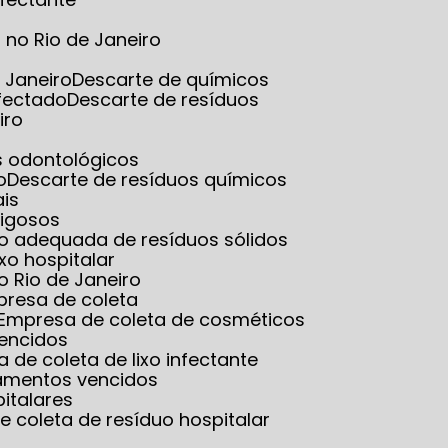
no Rio de Janeiro
 Janeiro
Descarte de químicos
nfectado
Descarte de resíduos
iro
es odontológicos
o
Descarte de resíduos químicos
ais
rigosos
ão adequada de resíduos sólidos
ixo hospitalar
o Rio de Janeiro
presa de coleta
Empresa de coleta de cosméticos
vencidos
a de coleta de lixo infectante
amentos vencidos
italares
e coleta de resíduo hospitalar