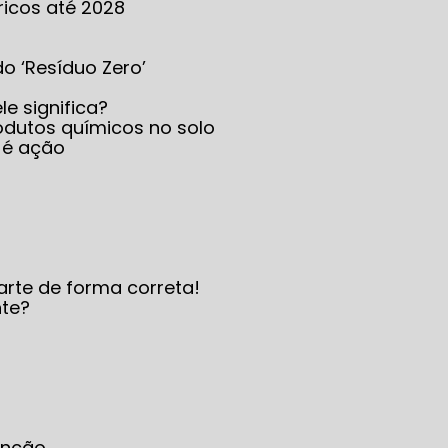
ricos até 2028
 do ‘Resíduo Zero’
le significa?
produtos químicos no solo
 é ação
arte de forma correta!
nte?
enção