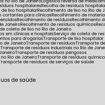
s no Rio de Janeiro
Logística reversa de medica
esíduos hospitalares
Recolha de resíduos hospita
 de lixo hospitalar
Recolhimento de lixo no Rio de 
o cortantes para clínicas
Recolhimento de materia
vencidos
Recolhimento de resíduos
Recolhimento d
de Janeiro
Recolhimento de resíduos químicos
Rec
 de coleta de lixo no Rio de Janeiro
s em clínicas e hospitais
Serviço de coleta de re
entos para drogarias
Transporte de lixo hospitalar
io de Janeiro
Transporte de resíduos
Transporte d
s
Transporte de resíduos industriais no Rio de Jane
 Janeiro
Transporte de resíduos perigosos
 no Rio de Janeiro
Transporte de resíduos químic
Transporte de resíduos de serviços de saúde
duos de saúde