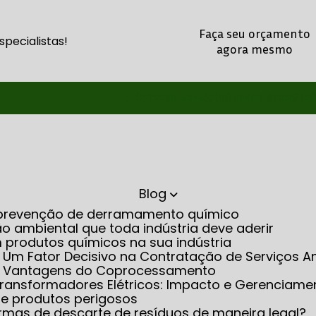
Faça seu orçamento
pecialistas!
agora mesmo
(21) 2260-5345
(21) 98486-8803
(21
Blog
na prevenção de derramamento químico
o ambiental que toda indústria deve aderir
m produtos químicos na sua indústria
: Um Fator Decisivo na Contratação de Serviços A
as Vantagens do Coprocessamento
m Transformadores Elétricos: Impacto e Gerenciame
 de produtos perigosos
rmas de descarte de resíduos de maneira legal?