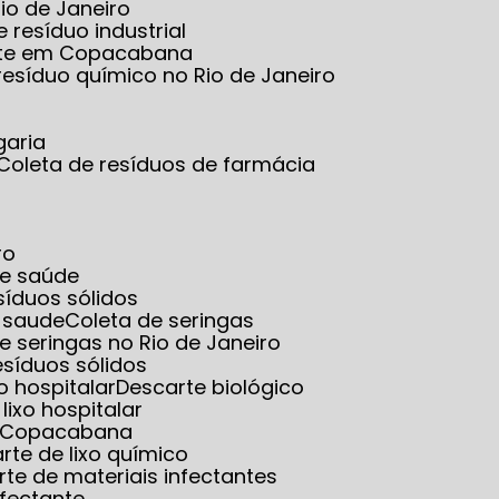
io de Janeiro
e resíduo industrial
tante em Copacabana
 resíduo químico no Rio de Janeiro
garia
Coleta de resíduos de farmácia
ro
de saúde
esíduos sólidos
e saude
Coleta de seringas
de seringas no Rio de Janeiro
resíduos sólidos
o hospitalar
Descarte biológico
 lixo hospitalar
em Copacabana
arte de lixo químico
rte de materiais infectantes
nfectante