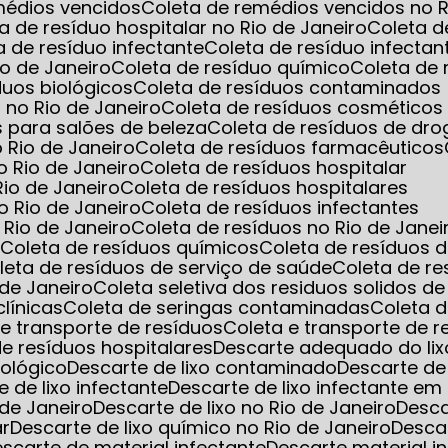
emédios vencidos
Coleta de remédios vencidos no R
ta de resíduo hospitalar no Rio de Janeiro
Coleta d
ta de resíduo infectante
Coleta de resíduo infec
io de Janeiro
Coleta de resíduo químico
Coleta de
íduos biológicos
Coleta de resíduos contaminados
 no Rio de Janeiro
Coleta de resíduos cosméticos
s para salões de beleza
Coleta de resíduos de dro
o Rio de Janeiro
Coleta de resíduos farmacêuticos
o Rio de Janeiro
Coleta de resíduos hospitalar
Rio de Janeiro
Coleta de resíduos hospitalares
o Rio de Janeiro
Coleta de resíduos infectantes
 Rio de Janeiro
Coleta de resíduos no Rio de Janei
s
Coleta de resíduos químicos
Coleta de resíduos 
oleta de resíduos de serviço de saúde
Coleta de r
 de Janeiro
Coleta seletiva dos residuos solidos d
clínicas
Coleta de seringas contaminadas
Coleta 
a e transporte de resíduos
Coleta e transporte de 
 de resíduos hospitalares
Descarte adequado do lix
iológico
Descarte de lixo contaminado
Descarte de
e de lixo infectante
Descarte de lixo infectante 
 de Janeiro
Descarte de lixo no Rio de Janeiro
Desc
ar
Descarte de lixo químico no Rio de Janeiro
Desca
Descarte de material infectante
Descarte material i