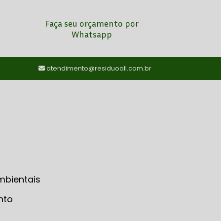
Faça seu orçamento por
Whatsapp
) 97198-7024
atendimento@residuoall.com.br
mbientais
nto