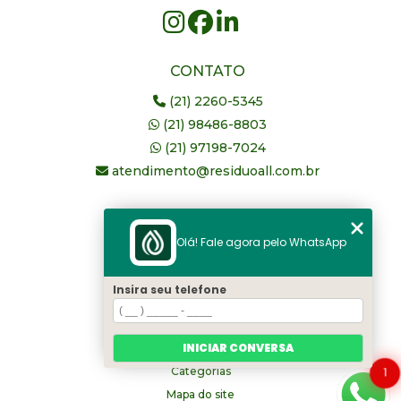
CONTATO
(21) 2260-5345
(21) 98486-8803
(21) 97198-7024
atendimento@residuoall.com.br
MENU
Olá! Fale agora pelo WhatsApp
Home
Quem somos
Insira seu telefone
serviços
Blog
INICIAR CONVERSA
Contato
Categorias
1
Mapa do site