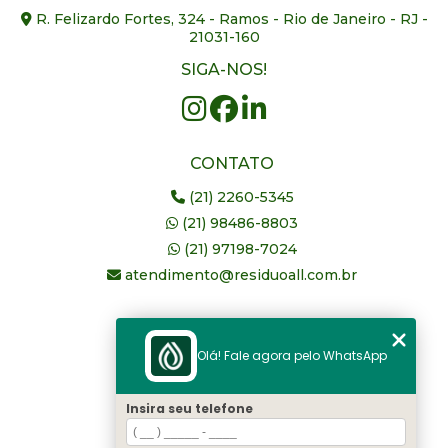
R. Felizardo Fortes, 324 - Ramos - Rio de Janeiro - RJ -
21031-160
SIGA-NOS!
CONTATO
(21) 2260-5345
(21) 98486-8803
(21) 97198-7024
atendimento@residuoall.com.br
MENU
Olá! Fale agora pelo WhatsApp
Home
Quem somos
Insira seu telefone
serviços
Blog