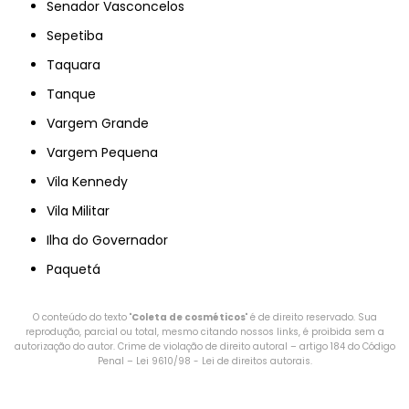
Senador Vasconcelos
Sepetiba
Taquara
Tanque
Vargem Grande
Vargem Pequena
Vila Kennedy
Vila Militar
Ilha do Governador
Paquetá
O conteúdo do texto "
Coleta de cosméticos
" é de direito reservado. Sua
reprodução, parcial ou total, mesmo citando nossos links, é proibida sem a
autorização do autor. Crime de violação de direito autoral – artigo 184 do Código
Penal –
Lei 9610/98 - Lei de direitos autorais
.