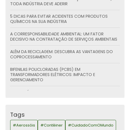
TODA INDÚSTRIA DEVE ADERIR
5 DICAS PARA EVITAR ACIDENTES COM PRODUTOS
QUÍMICOS NA SUA INDÚSTRIA
A CORRESPONSABILIDADE AMBIENTAL: UM FATOR
DECISIVO NA CONTRATAÇÃO DE SERVIÇOS AMBIENTAIS
ALÉM DA RECICLAGEM: DESCUBRA AS VANTAGENS DO
COPROCESSAMENTO
BIFENILAS POLICLORADAS (PCBS) EM
TRANSFORMADORES ELÉTRICOS: IMPACTO E
GERENCIAMENTO
BOAS PRÁTICAS PARA O TRANSPORTE DE PRODUTOS
PERIGOSOS
COMO AJUSTAR SUA EMPRESA ÀS NORMAS DE
Tags
DESCARTE DE RESÍDUOS DE MANEIRA LEGAL?
#Aerossóis
#Contêiner
#CuidadoComOMundo
COMO DESCARTAR EQUIPAMENTOS E RESÍDUOS COM