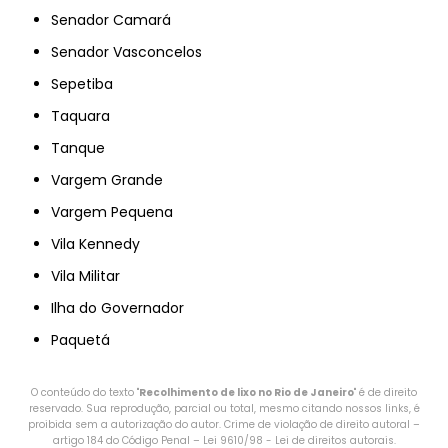
Senador Camará
Senador Vasconcelos
Sepetiba
Taquara
Tanque
Vargem Grande
Vargem Pequena
Vila Kennedy
Vila Militar
Ilha do Governador
Paquetá
O conteúdo do texto "
Recolhimento de lixo no Rio de Janeiro
" é de direito
reservado. Sua reprodução, parcial ou total, mesmo citando nossos links, é
proibida sem a autorização do autor. Crime de violação de direito autoral –
artigo 184 do Código Penal –
Lei 9610/98 - Lei de direitos autorais
.