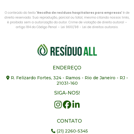
O conteúdo do texto "
Recolha de resíduos hospitalares para empresas
" é de
direito reservado. Sua reprodução, parcial ou total, mesmo citando nossos links,
é proibida sem a autorização do autor. Crime de violação de direito autoral –
artigo 184 do Código Penal –
Lei 9610/98 - Lei de direitos autorais
.
ENDEREÇO
R. Felizardo Fortes, 324 - Ramos - Rio de Janeiro - RJ -
21031-160
SIGA-NOS!
CONTATO
(21) 2260-5345