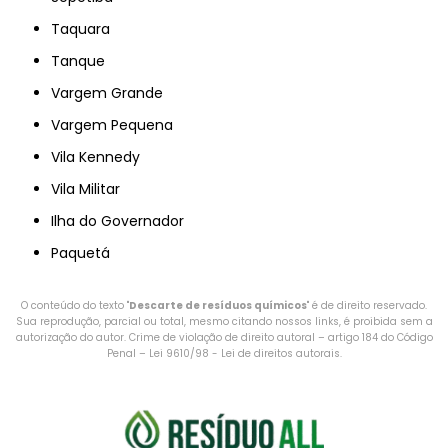
Taquara
Tanque
Vargem Grande
Vargem Pequena
Vila Kennedy
Vila Militar
Ilha do Governador
Paquetá
O conteúdo do texto "
Descarte de resíduos químicos
" é de direito reservado.
Sua reprodução, parcial ou total, mesmo citando nossos links, é proibida sem a
autorização do autor. Crime de violação de direito autoral – artigo 184 do Código
Penal –
Lei 9610/98 - Lei de direitos autorais
.