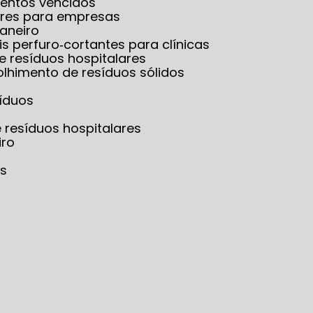
mentos vencidos
lares para empresas
Janeiro
is perfuro‑cortantes para clínicas
e resíduos hospitalares
olhimento de resíduos sólidos
síduos
e resíduos hospitalares
iro
os