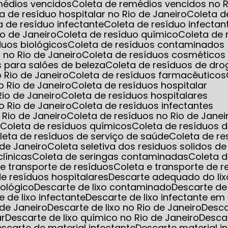
emédios vencidos
Coleta de remédios vencidos no R
ta de resíduo hospitalar no Rio de Janeiro
Coleta d
ta de resíduo infectante
Coleta de resíduo infec
io de Janeiro
Coleta de resíduo químico
Coleta de
íduos biológicos
Coleta de resíduos contaminados
 no Rio de Janeiro
Coleta de resíduos cosméticos
s para salões de beleza
Coleta de resíduos de dro
o Rio de Janeiro
Coleta de resíduos farmacêuticos
o Rio de Janeiro
Coleta de resíduos hospitalar
Rio de Janeiro
Coleta de resíduos hospitalares
o Rio de Janeiro
Coleta de resíduos infectantes
 Rio de Janeiro
Coleta de resíduos no Rio de Janei
s
Coleta de resíduos químicos
Coleta de resíduos 
oleta de resíduos de serviço de saúde
Coleta de r
 de Janeiro
Coleta seletiva dos residuos solidos d
clínicas
Coleta de seringas contaminadas
Coleta 
a e transporte de resíduos
Coleta e transporte de 
 de resíduos hospitalares
Descarte adequado do lix
iológico
Descarte de lixo contaminado
Descarte de
e de lixo infectante
Descarte de lixo infectante 
 de Janeiro
Descarte de lixo no Rio de Janeiro
Desc
ar
Descarte de lixo químico no Rio de Janeiro
Desca
Descarte de material infectante
Descarte material i