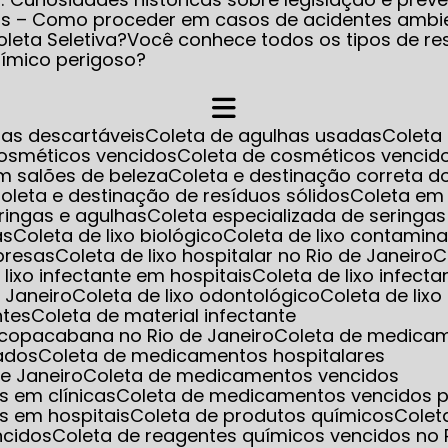
os – Como proceder em casos de acidentes ambi
leta Seletiva?
Você conhece todos os tipos de re
uímico perigoso?
has descartáveis
Coleta de agulhas usadas
Colet
cosméticos vencidos
Coleta de cosméticos venci
m salões de beleza
Coleta e destinação correta d
Coleta e destinação de resíduos sólidos
Coleta em
eringas e agulhas
Coleta especializada de seringa
as
Coleta de lixo biológico
Coleta de lixo contamin
mpresas
Coleta de lixo hospitalar no Rio de Janeiro
e lixo infectante em hospitais
Coleta de lixo infect
e Janeiro
Coleta de lixo odontológico
Coleta de lix
ntes
Coleta de material infectante
m copacabana no Rio de Janeiro
Coleta de medica
ados
Coleta de medicamentos hospitalares
e Janeiro
Coleta de medicamentos vencidos
s em clínicas
Coleta de medicamentos vencidos p
s em hospitais
Coleta de produtos químicos
Cole
ncidos
Coleta de reagentes químicos vencidos no 