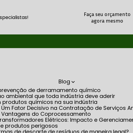
Faça seu orçamento
pecialistas!
agora mesmo
(21) 2260-5345
(21) 98486-8803
(21
Blog
na prevenção de derramamento químico
o ambiental que toda indústria deve aderir
m produtos químicos na sua indústria
: Um Fator Decisivo na Contratação de Serviços A
as Vantagens do Coprocessamento
m Transformadores Elétricos: Impacto e Gerenciame
 de produtos perigosos
rmas de descarte de resíduos de maneira legal?