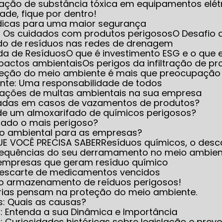
iminação de substância tóxica em equipamentos elét
dade, fique por dentro!
 dicas para uma maior segurança
e: Os cuidados com produtos perigosos
O Desafio
do de resíduos nas redes de drenagem
ada de Resíduos
O que é investimento ESG e o que e
mpactos ambientais
Os perigos da infiltração de 
oteção do meio ambiente é mais que preocupação
ente: Uma responsabilidade de todos
icações de multas ambientais na sua empresa
icadas em casos de vazamentos de produtos?
 de um almoxarifado de químicos perigosos?
rado o mais perigoso?
nto ambiental para as empresas?
UE VOCÊ PRECISA SABER
Resíduos químicos, o desc
nsequências do seu derramamento no meio ambie
 empresas que geram resíduo químico
 descarte de medicamentos vencidos
 no armazenamento de reíduos perigosos!
trias pensam na proteção do meio ambiente.
s: Quais as causas?
s: Entenda a sua Dinâmica e Importância
 Curiosidades históricas sobre legislação e prev