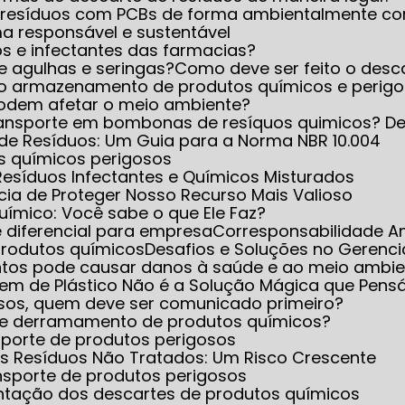
 resíduos com PCBs de forma ambientalmente co
ma responsável e sustentável
s e infectantes das farmacias?
de agulhas e seringas?
Como deve ser feito o desc
eto armazenamento de produtos químicos e perig
 podem afetar o meio ambiente?
transporte em bombonas de resíquos quimicos? D
de Resíduos: Um Guia para a Norma NBR 10.004
os químicos perigosos
Resíduos Infectantes e Químicos Misturados
cia de Proteger Nosso Recurso Mais Valioso
Químico: Você sabe o que Ele Faz?
e diferencial para empresa
Corresponsabilidade A
produtos químicos
Desafios e Soluções no Gerenc
ntos pode causar danos à saúde e ao meio ambie
gem de Plástico Não é a Solução Mágica que Pen
sos, quem deve ser comunicado primeiro?
to e derramamento de produtos químicos?
sporte de produtos perigosos
s Resíduos Não Tratados: Um Risco Crescente
nsporte de produtos perigosos
entação dos descartes de produtos químicos