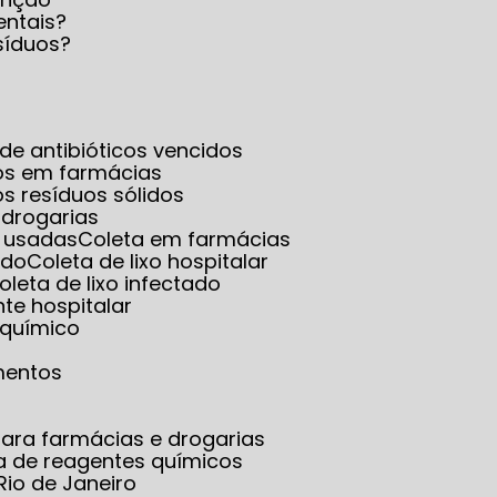
entais?
síduos?
a de antibióticos vencidos
dos em farmácias
os resíduos sólidos
 drogarias
s usadas
Coleta em farmácias
ado
Coleta de lixo hospitalar
Coleta de lixo infectado
ante hospitalar
o químico
mentos
ara farmácias e drogarias
ta de reagentes químicos
Rio de Janeiro