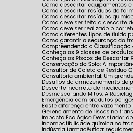
Como descartar equipamentos e
Como descartar resíduos de for
Como descartar resíduos quimico
Como deve ser feito o descarte 
Como deve ser realizado o corr
Como diferentes tipos de fluido
Como garantir a segurança do 
Compreendendo a Classificação 
Conheça as 9 classes de produt
Conheça os Riscos de Descartar 
Conservação do Solo: A Importân
Consultor de Coleta de Resíduo 
Consultoria ambiental: Um grand
Desafios do armazenamento de 
Descarte incorreto de medicame
Desmascarando Mitos: A Recicla
Emergência com produtos perigo
Existe diferença entre vazamen
Gerenciamento de riscos no tran
Impacto Ecológico Devastador do
Incompatibilidade química no tra
Indústria farmacêutica: regulam