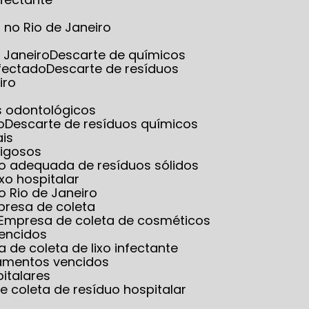
no Rio de Janeiro
 Janeiro
Descarte de químicos
nfectado
Descarte de resíduos
iro
es odontológicos
o
Descarte de resíduos químicos
ais
rigosos
ão adequada de resíduos sólidos
ixo hospitalar
o Rio de Janeiro
presa de coleta
Empresa de coleta de cosméticos
vencidos
a de coleta de lixo infectante
amentos vencidos
italares
e coleta de resíduo hospitalar