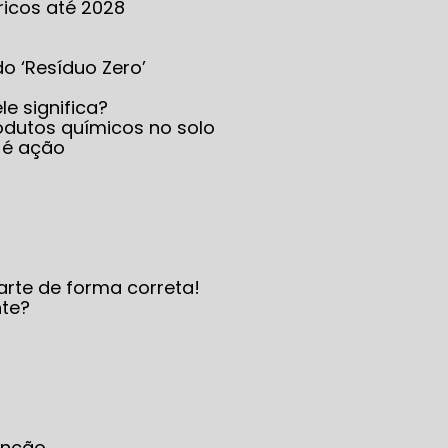
ricos até 2028
 do ‘Resíduo Zero’
le significa?
produtos químicos no solo
 é ação
arte de forma correta!
nte?
enção