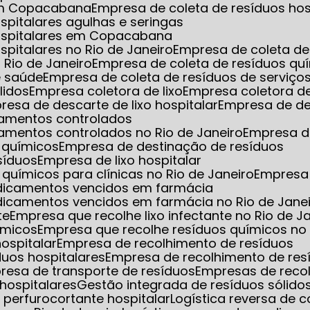
 em Copacabana
Empresa de coleta de resíduos hos
spitalares agulhas e seringas
hospitalares em Copacabana
spitalares no Rio de Janeiro
Empresa de coleta de 
 Rio de Janeiro
Empresa de coleta de resíduos qu
e saúde
Empresa de coleta de resíduos de serviço
lidos
Empresa coletora de lixo
Empresa coletora de
presa de descarte de lixo hospitalar
Empresa de de
camentos controlados
amentos controlados no Rio de Janeiro
Empresa d
 químicos
Empresa de destinação de resíduos
síduos
Empresa de lixo hospitalar
químicos para clínicas no Rio de Janeiro
Empresa
edicamentos vencidos em farmácia
dicamentos vencidos em farmácia no Rio de Jane
te
Empresa que recolhe lixo infectante no Rio de J
ímicos
Empresa que recolhe resíduos químicos no 
hospitalar
Empresa de recolhimento de resíduos
duos hospitalares
Empresa de recolhimento de res
presa de transporte de resíduos
Empresas de reco
hospitalares
Gestão integrada de resíduos sólido
xo perfurocortante hospitalar
Logística reversa de 