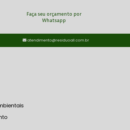
Faça seu orçamento por
Whatsapp
) 97198-7024
atendimento@residuoall.com.br
mbientais
nto