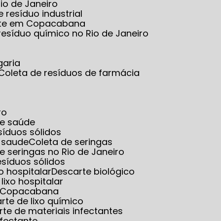
io de Janeiro
e resíduo industrial
tante em Copacabana
 resíduo químico no Rio de Janeiro
garia
Coleta de resíduos de farmácia
ro
de saúde
esíduos sólidos
e saude
Coleta de seringas
de seringas no Rio de Janeiro
resíduos sólidos
o hospitalar
Descarte biológico
 lixo hospitalar
em Copacabana
arte de lixo químico
rte de materiais infectantes
nfectante