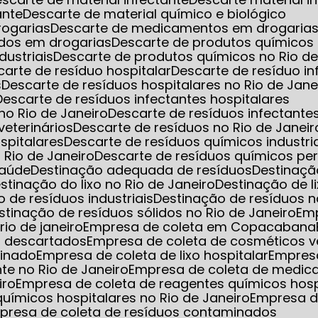
ante
Descarte de material químico e biológico
rogarias
Descarte de medicamentos em drogarias 
dos em drogarias
Descarte de produtos químicos
dustriais
Descarte de produtos químicos no Rio de
scarte de resíduo hospitalar
Descarte de resíduo i
s
Descarte de resíduos hospitalares no Rio de Jane
Descarte de resíduos infectantes hospitalares
 no Rio de Janeiro
Descarte de resíduos infectant
veterinários
Descarte de resíduos no Rio de Janeir
spitalares
Descarte de resíduos químicos industri
 Rio de Janeiro
Descarte de resíduos químicos pe
saúde
Destinação adequada de resíduos
Destinaç
estinação do lixo no Rio de Janeiro
Destinação de l
o de resíduos industriais
Destinação de resíduos n
estinação de resíduos sólidos no Rio de Janeiro
Em
io de janeiro
Empresa de coleta em Copacabana
s descartados
Empresa de coleta de cosméticos 
minado
Empresa de coleta de lixo hospitalar
Empres
nte no Rio de Janeiro
Empresa de coleta de medic
iro
Empresa de coleta de reagentes químicos hosp
uímicos hospitalares no Rio de Janeiro
Empresa d
mpresa de coleta de resíduos contaminados