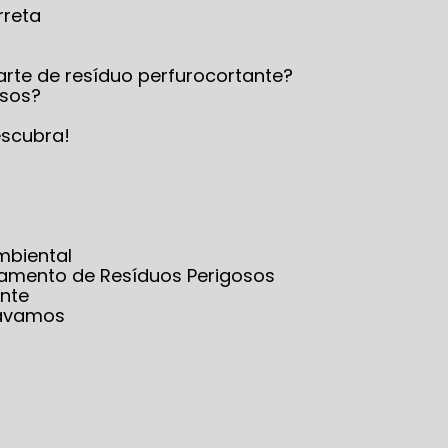
rreta
arte de resíduo perfurocortante?
osos?
escubra!
mbiental
iamento de Resíduos Perigosos
nte
sávamos