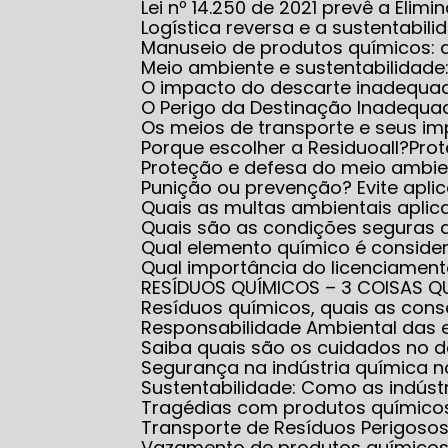
Lei nº 14.250 de 2021 prevê a El
Logística reversa e a sustentabili
Manuseio de produtos químicos:
Meio ambiente e sustentabilidad
O impacto do descarte inadequa
O Perigo da Destinação Inadequ
Os meios de transporte e seus i
Porque escolher a Residuoall?
Pr
Proteção e defesa do meio ambi
Punição ou prevenção? Evite apl
Quais as multas ambientais apl
Quais são as condições seguras
Qual elemento químico é conside
Qual importância do licenciame
RESÍDUOS QUÍMICOS – 3 COISAS Q
Resíduos químicos, quais as co
Responsabilidade Ambiental das
Saiba quais são os cuidados no
Segurança na indústria química
Sustentabilidade: Como as indús
Tragédias com produtos químico
Transporte de Resíduos Perigoso
Vazamento de produtos químicos: