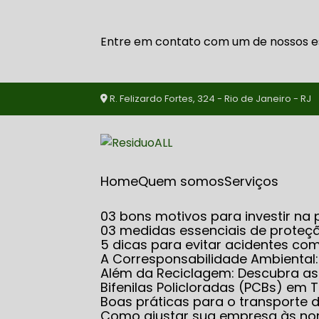
Entre em contato com um de nossos es
R. Felizardo Fortes, 324 - Rio de Janeiro - RJ
Home
Quem somos
serviços
03 bons motivos para investir 
03 medidas essenciais de proteçã
5 dicas para evitar acidentes co
A Corresponsabilidade Ambiental
Além da Reciclagem: Descubra 
Bifenilas Policloradas (PCBs) e
Boas práticas para o transporte
Como ajustar sua empresa às no