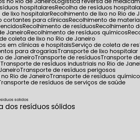
s no Rio de Janeiro
Logística reversa de medica
esíduos hospitalares
Recolha de resíduos hospita
 de lixo hospitalar
Recolhimento de lixo no Rio de 
o cortantes para clínicas
Recolhimento de materia
vencidos
Recolhimento de resíduos
Recolhimento d
de Janeiro
Recolhimento de resíduos químicos
Rec
 de coleta de lixo no Rio de Janeiro
s em clínicas e hospitais
Serviço de coleta de re
entos para drogarias
Transporte de lixo hospitalar
io de Janeiro
Transporte de resíduos
Transporte d
s
Transporte de resíduos industriais no Rio de Jane
 Janeiro
Transporte de resíduos perigosos
 no Rio de Janeiro
Transporte de resíduos químic
Transporte de resíduos de serviços de saúde
esiduos solidos
a dos resíduos sólidos