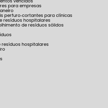
mentos vencidos
lares para empresas
Janeiro
is perfuro‑cortantes para clínicas
e resíduos hospitalares
olhimento de resíduos sólidos
síduos
e resíduos hospitalares
iro
os