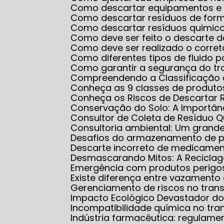
Como descartar equipamentos e
Como descartar resíduos de for
Como descartar resíduos quimico
Como deve ser feito o descarte 
Como deve ser realizado o corr
Como diferentes tipos de fluido
Como garantir a segurança do 
Compreendendo a Classificação 
Conheça as 9 classes de produt
Conheça os Riscos de Descartar 
Conservação do Solo: A Importân
Consultor de Coleta de Resíduo 
Consultoria ambiental: Um grand
Desafios do armazenamento de 
Descarte incorreto de medicame
Desmascarando Mitos: A Recicla
Emergência com produtos perigo
Existe diferença entre vazamen
Gerenciamento de riscos no tran
Impacto Ecológico Devastador do
Incompatibilidade química no tra
Indústria farmacêutica: regulam