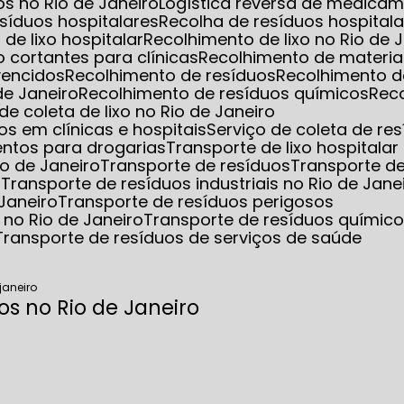
s no Rio de Janeiro
Logística reversa de medica
esíduos hospitalares
Recolha de resíduos hospita
 de lixo hospitalar
Recolhimento de lixo no Rio de 
o cortantes para clínicas
Recolhimento de materia
vencidos
Recolhimento de resíduos
Recolhimento d
de Janeiro
Recolhimento de resíduos químicos
Rec
 de coleta de lixo no Rio de Janeiro
s em clínicas e hospitais
Serviço de coleta de re
entos para drogarias
Transporte de lixo hospitalar
io de Janeiro
Transporte de resíduos
Transporte d
s
Transporte de resíduos industriais no Rio de Jane
 Janeiro
Transporte de resíduos perigosos
 no Rio de Janeiro
Transporte de resíduos químic
Transporte de resíduos de serviços de saúde
janeiro
s no Rio de Janeiro