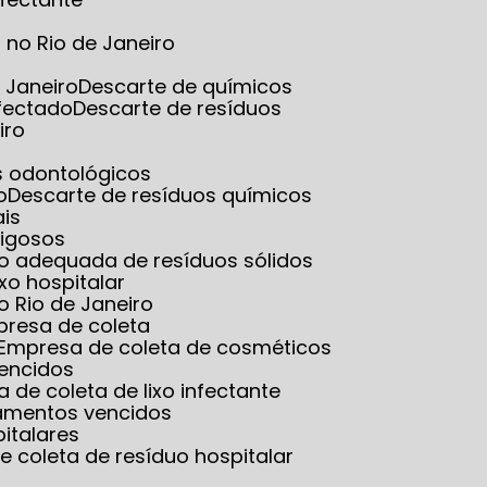
no Rio de Janeiro
 Janeiro
Descarte de químicos
nfectado
Descarte de resíduos
iro
es odontológicos
o
Descarte de resíduos químicos
ais
rigosos
ão adequada de resíduos sólidos
ixo hospitalar
o Rio de Janeiro
presa de coleta
Empresa de coleta de cosméticos
vencidos
a de coleta de lixo infectante
amentos vencidos
italares
e coleta de resíduo hospitalar