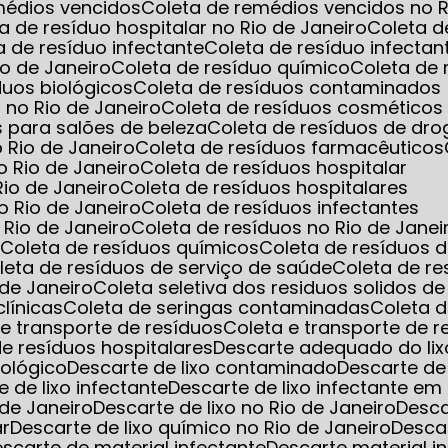
emédios vencidos
Coleta de remédios vencidos no R
ta de resíduo hospitalar no Rio de Janeiro
Coleta d
ta de resíduo infectante
Coleta de resíduo infec
io de Janeiro
Coleta de resíduo químico
Coleta de
íduos biológicos
Coleta de resíduos contaminados
 no Rio de Janeiro
Coleta de resíduos cosméticos
s para salões de beleza
Coleta de resíduos de dro
o Rio de Janeiro
Coleta de resíduos farmacêuticos
o Rio de Janeiro
Coleta de resíduos hospitalar
Rio de Janeiro
Coleta de resíduos hospitalares
o Rio de Janeiro
Coleta de resíduos infectantes
 Rio de Janeiro
Coleta de resíduos no Rio de Janei
s
Coleta de resíduos químicos
Coleta de resíduos 
oleta de resíduos de serviço de saúde
Coleta de r
 de Janeiro
Coleta seletiva dos residuos solidos d
clínicas
Coleta de seringas contaminadas
Coleta 
a e transporte de resíduos
Coleta e transporte de 
 de resíduos hospitalares
Descarte adequado do lix
iológico
Descarte de lixo contaminado
Descarte de
e de lixo infectante
Descarte de lixo infectante 
 de Janeiro
Descarte de lixo no Rio de Janeiro
Desc
ar
Descarte de lixo químico no Rio de Janeiro
Desca
Descarte de material infectante
Descarte material i