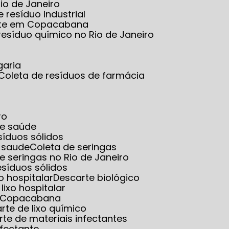
io de Janeiro
e resíduo industrial
tante em Copacabana
 resíduo químico no Rio de Janeiro
garia
Coleta de resíduos de farmácia
ro
de saúde
esíduos sólidos
e saude
Coleta de seringas
de seringas no Rio de Janeiro
resíduos sólidos
o hospitalar
Descarte biológico
 lixo hospitalar
em Copacabana
arte de lixo químico
rte de materiais infectantes
nfectante