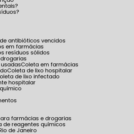
entais?
síduos?
a de antibióticos vencidos
dos em farmácias
os resíduos sólidos
 drogarias
s usadas
Coleta em farmácias
ado
Coleta de lixo hospitalar
Coleta de lixo infectado
ante hospitalar
o químico
mentos
ara farmácias e drogarias
ta de reagentes químicos
Rio de Janeiro