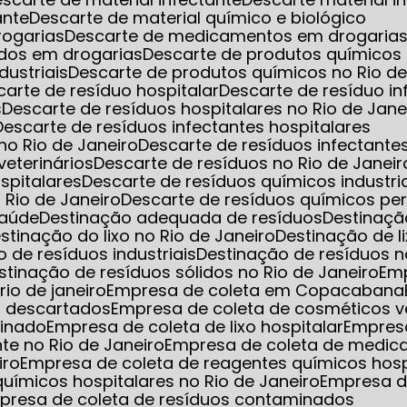
ante
Descarte de material químico e biológico
rogarias
Descarte de medicamentos em drogarias 
dos em drogarias
Descarte de produtos químicos
dustriais
Descarte de produtos químicos no Rio de
scarte de resíduo hospitalar
Descarte de resíduo i
s
Descarte de resíduos hospitalares no Rio de Jane
Descarte de resíduos infectantes hospitalares
 no Rio de Janeiro
Descarte de resíduos infectant
veterinários
Descarte de resíduos no Rio de Janeir
spitalares
Descarte de resíduos químicos industri
 Rio de Janeiro
Descarte de resíduos químicos pe
saúde
Destinação adequada de resíduos
Destinaç
estinação do lixo no Rio de Janeiro
Destinação de l
o de resíduos industriais
Destinação de resíduos n
estinação de resíduos sólidos no Rio de Janeiro
Em
io de janeiro
Empresa de coleta em Copacabana
s descartados
Empresa de coleta de cosméticos 
minado
Empresa de coleta de lixo hospitalar
Empres
nte no Rio de Janeiro
Empresa de coleta de medic
iro
Empresa de coleta de reagentes químicos hosp
uímicos hospitalares no Rio de Janeiro
Empresa d
mpresa de coleta de resíduos contaminados