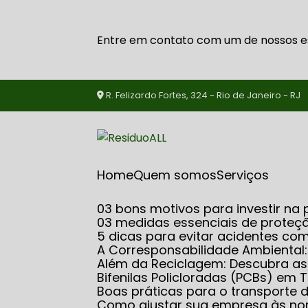
Entre em contato com um de nossos es
R. Felizardo Fortes, 324 - Rio de Janeiro - RJ
Home
Quem somos
serviços
03 bons motivos para investir 
03 medidas essenciais de proteçã
5 dicas para evitar acidentes co
A Corresponsabilidade Ambiental
Além da Reciclagem: Descubra 
Bifenilas Policloradas (PCBs) e
Boas práticas para o transporte
Como ajustar sua empresa às no