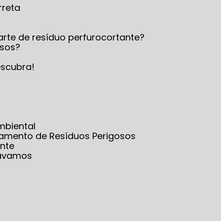
rreta
arte de resíduo perfurocortante?
osos?
escubra!
mbiental
iamento de Resíduos Perigosos
nte
sávamos