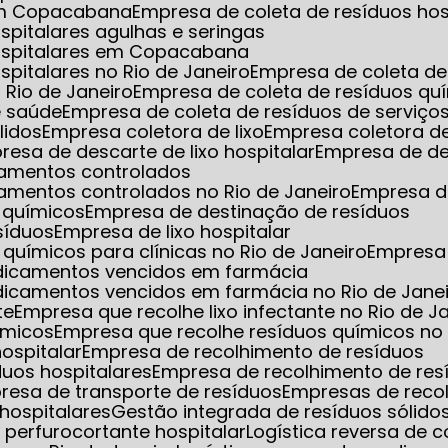
 em Copacabana
Empresa de coleta de resíduos hos
spitalares agulhas e seringas
hospitalares em Copacabana
spitalares no Rio de Janeiro
Empresa de coleta de 
 Rio de Janeiro
Empresa de coleta de resíduos qu
e saúde
Empresa de coleta de resíduos de serviço
lidos
Empresa coletora de lixo
Empresa coletora de
presa de descarte de lixo hospitalar
Empresa de de
camentos controlados
amentos controlados no Rio de Janeiro
Empresa d
 químicos
Empresa de destinação de resíduos
síduos
Empresa de lixo hospitalar
químicos para clínicas no Rio de Janeiro
Empresa
edicamentos vencidos em farmácia
dicamentos vencidos em farmácia no Rio de Jane
te
Empresa que recolhe lixo infectante no Rio de J
ímicos
Empresa que recolhe resíduos químicos no 
hospitalar
Empresa de recolhimento de resíduos
duos hospitalares
Empresa de recolhimento de res
presa de transporte de resíduos
Empresas de reco
hospitalares
Gestão integrada de resíduos sólido
xo perfurocortante hospitalar
Logística reversa de 