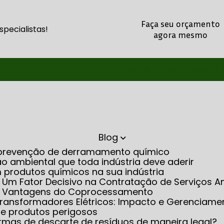
Faça seu orçamento
pecialistas!
agora mesmo
(21) 2260-5345
(21) 98486-8803
(21
Blog
na prevenção de derramamento químico
o ambiental que toda indústria deve aderir
m produtos químicos na sua indústria
: Um Fator Decisivo na Contratação de Serviços A
as Vantagens do Coprocessamento
m Transformadores Elétricos: Impacto e Gerenciame
 de produtos perigosos
rmas de descarte de resíduos de maneira legal?