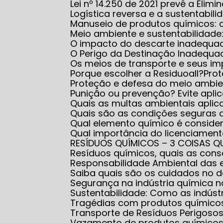
Lei nº 14.250 de 2021 prevê a El
Logística reversa e a sustentabili
Manuseio de produtos químicos:
Meio ambiente e sustentabilidad
O impacto do descarte inadequa
O Perigo da Destinação Inadequ
Os meios de transporte e seus i
Porque escolher a Residuoall?
Pr
Proteção e defesa do meio ambi
Punição ou prevenção? Evite apl
Quais as multas ambientais apl
Quais são as condições seguras
Qual elemento químico é conside
Qual importância do licenciame
RESÍDUOS QUÍMICOS – 3 COISAS Q
Resíduos químicos, quais as co
Responsabilidade Ambiental das
Saiba quais são os cuidados no
Segurança na indústria química
Sustentabilidade: Como as indús
Tragédias com produtos químico
Transporte de Resíduos Perigoso
Vazamento de produtos químicos: