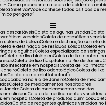
os – Como proceder em casos de acidentes ambi
leta Seletiva?
Você conhece todos os tipos de re
uímico perigoso?
has descartáveis
Coleta de agulhas usadas
Colet
cosméticos vencidos
Coleta de cosméticos venci
m salões de beleza
Coleta e destinação correta d
Coleta e destinação de resíduos sólidos
Coleta em
eringas e agulhas
Coleta especializada de seringa
as
Coleta de lixo biológico
Coleta de lixo contamin
mpresas
Coleta de lixo hospitalar no Rio de Janeiro
e lixo infectante em hospitais
Coleta de lixo infect
e Janeiro
Coleta de lixo odontológico
Coleta de lix
ntes
Coleta de material infectante
m copacabana no Rio de Janeiro
Coleta de medica
ados
Coleta de medicamentos hospitalares
e Janeiro
Coleta de medicamentos vencidos
s em clínicas
Coleta de medicamentos vencidos p
s em hospitais
Coleta de produtos químicos
Cole
ncidos
Coleta de reagentes químicos vencidos no 