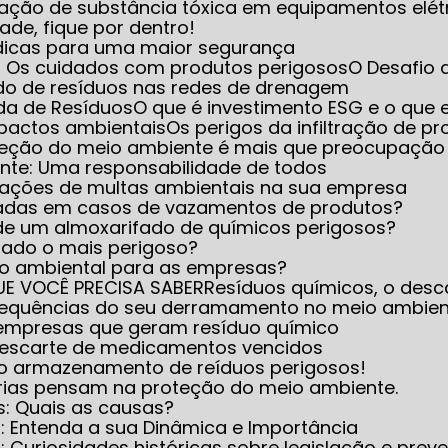
iminação de substância tóxica em equipamentos elét
dade, fique por dentro!
 dicas para uma maior segurança
e: Os cuidados com produtos perigosos
O Desafio
do de resíduos nas redes de drenagem
ada de Resíduos
O que é investimento ESG e o que e
mpactos ambientais
Os perigos da infiltração de 
oteção do meio ambiente é mais que preocupação
ente: Uma responsabilidade de todos
icações de multas ambientais na sua empresa
icadas em casos de vazamentos de produtos?
 de um almoxarifado de químicos perigosos?
rado o mais perigoso?
nto ambiental para as empresas?
UE VOCÊ PRECISA SABER
Resíduos químicos, o desc
nsequências do seu derramamento no meio ambie
 empresas que geram resíduo químico
 descarte de medicamentos vencidos
 no armazenamento de reíduos perigosos!
trias pensam na proteção do meio ambiente.
s: Quais as causas?
s: Entenda a sua Dinâmica e Importância
 Curiosidades históricas sobre legislação e prev