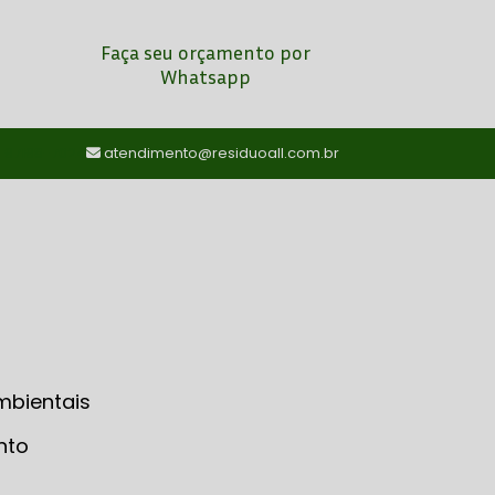
Faça seu orçamento por
Whatsapp
) 97198-7024
atendimento@residuoall.com.br
mbientais
nto