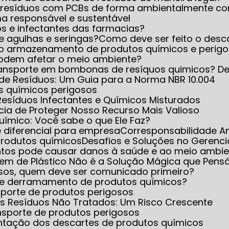
 resíduos com PCBs de forma ambientalmente co
ma responsável e sustentável
s e infectantes das farmacias?
de agulhas e seringas?
Como deve ser feito o desc
eto armazenamento de produtos químicos e perig
 podem afetar o meio ambiente?
transporte em bombonas de resíquos quimicos? D
de Resíduos: Um Guia para a Norma NBR 10.004
os químicos perigosos
Resíduos Infectantes e Químicos Misturados
cia de Proteger Nosso Recurso Mais Valioso
Químico: Você sabe o que Ele Faz?
e diferencial para empresa
Corresponsabilidade A
produtos químicos
Desafios e Soluções no Gerenc
ntos pode causar danos à saúde e ao meio ambie
gem de Plástico Não é a Solução Mágica que Pen
sos, quem deve ser comunicado primeiro?
to e derramamento de produtos químicos?
sporte de produtos perigosos
s Resíduos Não Tratados: Um Risco Crescente
nsporte de produtos perigosos
entação dos descartes de produtos químicos