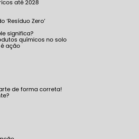
ricos até 2028
 do ‘Resíduo Zero’
le significa?
produtos químicos no solo
 é ação
arte de forma correta!
nte?
enção