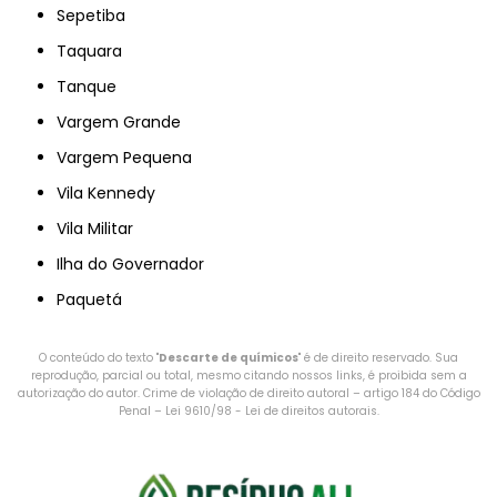
Sepetiba
Taquara
Tanque
Vargem Grande
Vargem Pequena
Vila Kennedy
Vila Militar
Ilha do Governador
Paquetá
O conteúdo do texto "
Descarte de químicos
" é de direito reservado. Sua
reprodução, parcial ou total, mesmo citando nossos links, é proibida sem a
autorização do autor. Crime de violação de direito autoral – artigo 184 do Código
Penal –
Lei 9610/98 - Lei de direitos autorais
.