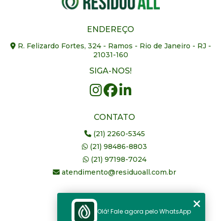
ENDEREÇO
R. Felizardo Fortes, 324 - Ramos - Rio de Janeiro - RJ -
21031-160
SIGA-NOS!
CONTATO
(21) 2260-5345
(21) 98486-8803
(21) 97198-7024
atendimento@residuoall.com.br
MENU
Olá! Fale agora pelo WhatsApp
Home