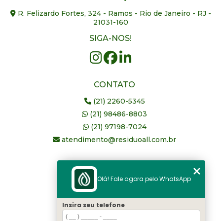
R. Felizardo Fortes, 324 - Ramos - Rio de Janeiro - RJ -
21031-160
SIGA-NOS!
CONTATO
(21) 2260-5345
(21) 98486-8803
(21) 97198-7024
atendimento@residuoall.com.br
MENU
Olá! Fale agora pelo WhatsApp
Home
Quem somos
Insira seu telefone
serviços