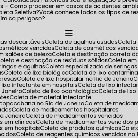
os – Como proceder em casos de acidentes ambi
leta Seletiva?
Você conhece todos os tipos de re
uímico perigoso?
has descartáveis
Coleta de agulhas usadas
Colet
cosméticos vencidos
Coleta de cosméticos venci
m salões de beleza
Coleta e destinação correta d
Coleta e destinação de resíduos sólidos
Coleta em
eringas e agulhas
Coleta especializada de seringa
as
Coleta de lixo biológico
Coleta de lixo contamin
mpresas
Coleta de lixo hospitalar no Rio de Janeiro
e lixo infectante em hospitais
Coleta de lixo infect
e Janeiro
Coleta de lixo odontológico
Coleta de lix
ntes
Coleta de material infectante
m copacabana no Rio de Janeiro
Coleta de medica
ados
Coleta de medicamentos hospitalares
e Janeiro
Coleta de medicamentos vencidos
s em clínicas
Coleta de medicamentos vencidos p
s em hospitais
Coleta de produtos químicos
Cole
ncidos
Coleta de reagentes químicos vencidos no 