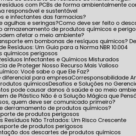
 resíduos com PCBs de forma ambientalmente co
ma responsável e sustentável
s e infectantes das farmacias?
de agulhas e seringas?
Como deve ser feito o desc
eto armazenamento de produtos químicos e perig
 podem afetar o meio ambiente?
transporte em bombonas de resíquos quimicos? D
de Resíduos: Um Guia para a Norma NBR 10.004
os químicos perigosos
Resíduos Infectantes e Químicos Misturados
cia de Proteger Nosso Recurso Mais Valioso
Químico: Você sabe o que Ele Faz?
e diferencial para empresa
Corresponsabilidade A
produtos químicos
Desafios e Soluções no Gerenc
ntos pode causar danos à saúde e ao meio ambie
gem de Plástico Não é a Solução Mágica que Pen
sos, quem deve ser comunicado primeiro?
to e derramamento de produtos químicos?
sporte de produtos perigosos
s Resíduos Não Tratados: Um Risco Crescente
nsporte de produtos perigosos
entação dos descartes de produtos químicos