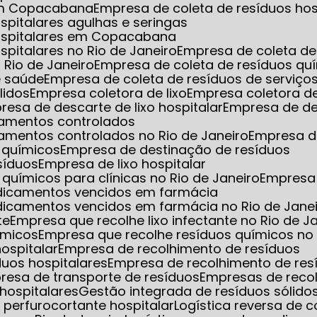
 em Copacabana
Empresa de coleta de resíduos hos
spitalares agulhas e seringas
hospitalares em Copacabana
spitalares no Rio de Janeiro
Empresa de coleta de 
 Rio de Janeiro
Empresa de coleta de resíduos qu
e saúde
Empresa de coleta de resíduos de serviço
lidos
Empresa coletora de lixo
Empresa coletora de
presa de descarte de lixo hospitalar
Empresa de de
camentos controlados
amentos controlados no Rio de Janeiro
Empresa d
 químicos
Empresa de destinação de resíduos
síduos
Empresa de lixo hospitalar
químicos para clínicas no Rio de Janeiro
Empresa
edicamentos vencidos em farmácia
dicamentos vencidos em farmácia no Rio de Jane
te
Empresa que recolhe lixo infectante no Rio de J
ímicos
Empresa que recolhe resíduos químicos no 
hospitalar
Empresa de recolhimento de resíduos
duos hospitalares
Empresa de recolhimento de res
presa de transporte de resíduos
Empresas de reco
hospitalares
Gestão integrada de resíduos sólido
xo perfurocortante hospitalar
Logística reversa de 