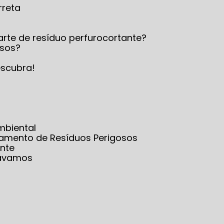
rreta
arte de resíduo perfurocortante?
osos?
escubra!
mbiental
iamento de Resíduos Perigosos
nte
sávamos