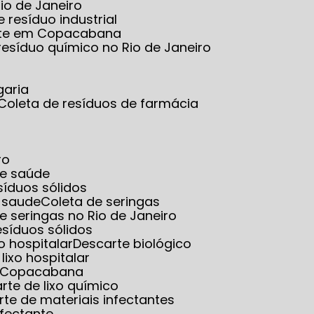
io de Janeiro
e resíduo industrial
tante em Copacabana
 resíduo químico no Rio de Janeiro
garia
Coleta de resíduos de farmácia
ro
de saúde
esíduos sólidos
e saude
Coleta de seringas
de seringas no Rio de Janeiro
resíduos sólidos
o hospitalar
Descarte biológico
 lixo hospitalar
em Copacabana
arte de lixo químico
rte de materiais infectantes
nfectante