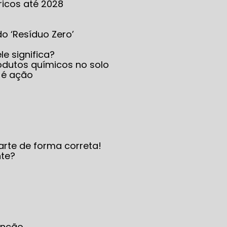
ricos até 2028
 do ‘Resíduo Zero’
le significa?
produtos químicos no solo
 é ação
arte de forma correta!
nte?
enção