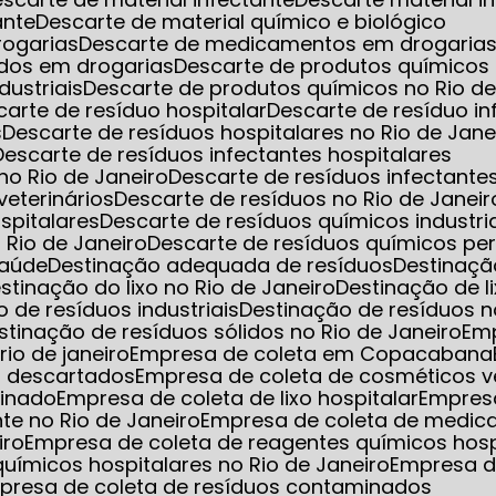
ante
Descarte de material químico e biológico
rogarias
Descarte de medicamentos em drogarias 
dos em drogarias
Descarte de produtos químicos
dustriais
Descarte de produtos químicos no Rio de
scarte de resíduo hospitalar
Descarte de resíduo i
s
Descarte de resíduos hospitalares no Rio de Jane
Descarte de resíduos infectantes hospitalares
 no Rio de Janeiro
Descarte de resíduos infectant
veterinários
Descarte de resíduos no Rio de Janeir
spitalares
Descarte de resíduos químicos industri
 Rio de Janeiro
Descarte de resíduos químicos pe
saúde
Destinação adequada de resíduos
Destinaç
estinação do lixo no Rio de Janeiro
Destinação de l
o de resíduos industriais
Destinação de resíduos n
estinação de resíduos sólidos no Rio de Janeiro
Em
io de janeiro
Empresa de coleta em Copacabana
s descartados
Empresa de coleta de cosméticos 
minado
Empresa de coleta de lixo hospitalar
Empres
nte no Rio de Janeiro
Empresa de coleta de medic
iro
Empresa de coleta de reagentes químicos hosp
uímicos hospitalares no Rio de Janeiro
Empresa d
mpresa de coleta de resíduos contaminados