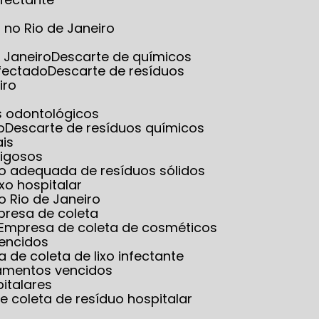
no Rio de Janeiro
 Janeiro
Descarte de químicos
nfectado
Descarte de resíduos
iro
es odontológicos
o
Descarte de resíduos químicos
ais
rigosos
ão adequada de resíduos sólidos
ixo hospitalar
o Rio de Janeiro
presa de coleta
Empresa de coleta de cosméticos
vencidos
a de coleta de lixo infectante
amentos vencidos
italares
e coleta de resíduo hospitalar