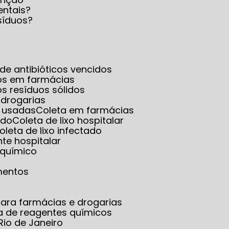
entais?
síduos?
a de antibióticos vencidos
dos em farmácias
os resíduos sólidos
 drogarias
s usadas
Coleta em farmácias
ado
Coleta de lixo hospitalar
Coleta de lixo infectado
ante hospitalar
o químico
mentos
ara farmácias e drogarias
ta de reagentes químicos
Rio de Janeiro