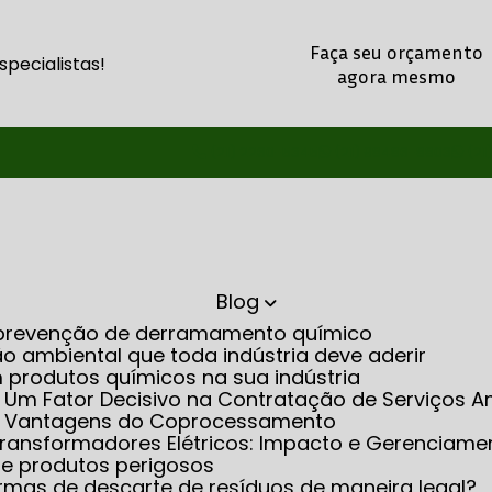
Faça seu orçamento
pecialistas!
agora mesmo
(21) 2260-5345
(21) 98486-8803
(21
Blog
na prevenção de derramamento químico
o ambiental que toda indústria deve aderir
m produtos químicos na sua indústria
: Um Fator Decisivo na Contratação de Serviços A
as Vantagens do Coprocessamento
m Transformadores Elétricos: Impacto e Gerenciame
 de produtos perigosos
rmas de descarte de resíduos de maneira legal?