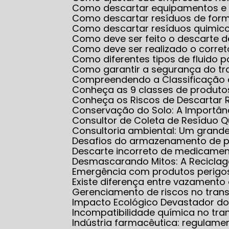
Como descartar equipamentos e
Como descartar resíduos de for
Como descartar resíduos quimico
Como deve ser feito o descarte 
Como deve ser realizado o corr
Como diferentes tipos de fluido
Como garantir a segurança do 
Compreendendo a Classificação 
Conheça as 9 classes de produt
Conheça os Riscos de Descartar 
Conservação do Solo: A Importân
Consultor de Coleta de Resíduo 
Consultoria ambiental: Um grand
Desafios do armazenamento de 
Descarte incorreto de medicame
Desmascarando Mitos: A Recicla
Emergência com produtos perigo
Existe diferença entre vazamen
Gerenciamento de riscos no tran
Impacto Ecológico Devastador do
Incompatibilidade química no tra
Indústria farmacêutica: regulam