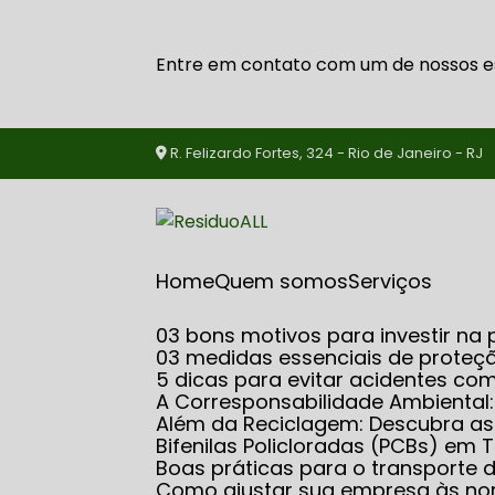
Entre em contato com um de nossos es
R. Felizardo Fortes, 324 - Rio de Janeiro - RJ
Home
Quem somos
serviços
03 bons motivos para investir 
03 medidas essenciais de proteçã
5 dicas para evitar acidentes co
A Corresponsabilidade Ambiental
Além da Reciclagem: Descubra 
Bifenilas Policloradas (PCBs) e
Boas práticas para o transporte
Como ajustar sua empresa às no