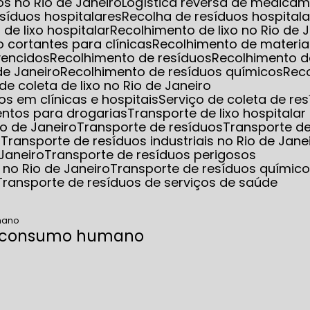
s no Rio de Janeiro
Logística reversa de medica
esíduos hospitalares
Recolha de resíduos hospita
 de lixo hospitalar
Recolhimento de lixo no Rio de 
o cortantes para clínicas
Recolhimento de materia
vencidos
Recolhimento de resíduos
Recolhimento d
de Janeiro
Recolhimento de resíduos químicos
Rec
 de coleta de lixo no Rio de Janeiro
s em clínicas e hospitais
Serviço de coleta de re
entos para drogarias
Transporte de lixo hospitalar
io de Janeiro
Transporte de resíduos
Transporte d
s
Transporte de resíduos industriais no Rio de Jane
 Janeiro
Transporte de resíduos perigosos
 no Rio de Janeiro
Transporte de resíduos químic
Transporte de resíduos de serviços de saúde
mano
a consumo humano