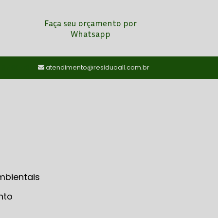
Faça seu orçamento por
Whatsapp
) 97198-7024
atendimento@residuoall.com.br
mbientais
nto