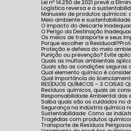
Lei nº 14.250 de 2021 prevê a El
Logística reversa e a sustentabili
Manuseio de produtos químicos:
Meio ambiente e sustentabilidad
O impacto do descarte inadequa
O Perigo da Destinação Inadequ
Os meios de transporte e seus i
Porque escolher a Residuoall?
Pr
Proteção e defesa do meio ambi
Punição ou prevenção? Evite apl
Quais as multas ambientais apl
Quais são as condições seguras
Qual elemento químico é conside
Qual importância do licenciame
RESÍDUOS QUÍMICOS – 3 COISAS Q
Resíduos químicos, quais as co
Responsabilidade Ambiental das
Saiba quais são os cuidados no
Segurança na indústria química
Sustentabilidade: Como as indús
Tragédias com produtos químico
Transporte de Resíduos Perigoso
Vazamento de produtos químicos: