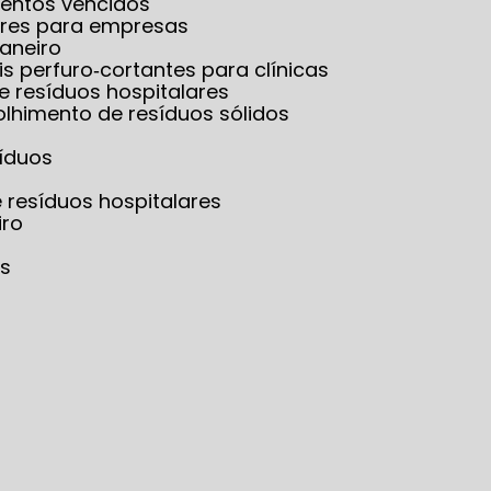
mentos vencidos
lares para empresas
Janeiro
is perfuro‑cortantes para clínicas
e resíduos hospitalares
olhimento de resíduos sólidos
síduos
e resíduos hospitalares
iro
os