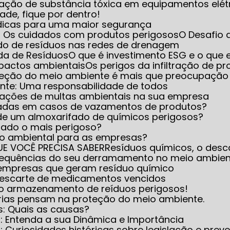
iminação de substância tóxica em equipamentos elét
dade, fique por dentro!
 dicas para uma maior segurança
e: Os cuidados com produtos perigosos
O Desafio
do de resíduos nas redes de drenagem
ada de Resíduos
O que é investimento ESG e o que e
mpactos ambientais
Os perigos da infiltração de 
oteção do meio ambiente é mais que preocupação
ente: Uma responsabilidade de todos
icações de multas ambientais na sua empresa
icadas em casos de vazamentos de produtos?
 de um almoxarifado de químicos perigosos?
rado o mais perigoso?
nto ambiental para as empresas?
UE VOCÊ PRECISA SABER
Resíduos químicos, o desc
nsequências do seu derramamento no meio ambie
 empresas que geram resíduo químico
 descarte de medicamentos vencidos
 no armazenamento de reíduos perigosos!
trias pensam na proteção do meio ambiente.
s: Quais as causas?
s: Entenda a sua Dinâmica e Importância
 Curiosidades históricas sobre legislação e prev