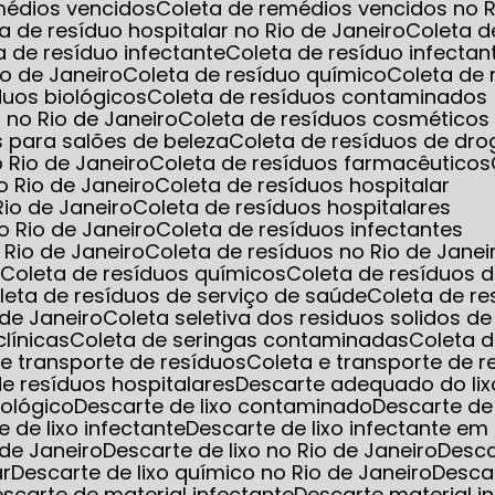
emédios vencidos
Coleta de remédios vencidos no R
ta de resíduo hospitalar no Rio de Janeiro
Coleta d
ta de resíduo infectante
Coleta de resíduo infec
io de Janeiro
Coleta de resíduo químico
Coleta de
íduos biológicos
Coleta de resíduos contaminados
 no Rio de Janeiro
Coleta de resíduos cosméticos
s para salões de beleza
Coleta de resíduos de dro
o Rio de Janeiro
Coleta de resíduos farmacêuticos
o Rio de Janeiro
Coleta de resíduos hospitalar
Rio de Janeiro
Coleta de resíduos hospitalares
o Rio de Janeiro
Coleta de resíduos infectantes
 Rio de Janeiro
Coleta de resíduos no Rio de Janei
s
Coleta de resíduos químicos
Coleta de resíduos 
oleta de resíduos de serviço de saúde
Coleta de r
 de Janeiro
Coleta seletiva dos residuos solidos d
clínicas
Coleta de seringas contaminadas
Coleta 
a e transporte de resíduos
Coleta e transporte de 
 de resíduos hospitalares
Descarte adequado do lix
iológico
Descarte de lixo contaminado
Descarte de
e de lixo infectante
Descarte de lixo infectante 
 de Janeiro
Descarte de lixo no Rio de Janeiro
Desc
ar
Descarte de lixo químico no Rio de Janeiro
Desca
Descarte de material infectante
Descarte material i