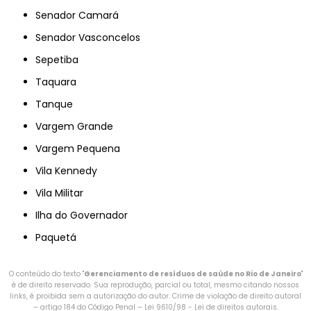
Senador Camará
Senador Vasconcelos
Sepetiba
Taquara
Tanque
Vargem Grande
Vargem Pequena
Vila Kennedy
Vila Militar
Ilha do Governador
Paquetá
O conteúdo do texto "
Gerenciamento de resíduos de saúde no Rio de Janeiro
"
é de direito reservado. Sua reprodução, parcial ou total, mesmo citando nossos
links, é proibida sem a autorização do autor. Crime de violação de direito autoral
– artigo 184 do Código Penal –
Lei 9610/98 - Lei de direitos autorais
.