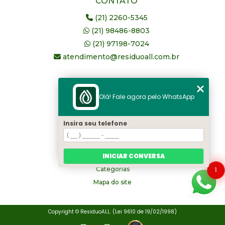
CONTATO
(21) 2260-5345
(21) 98486-8803
(21) 97198-7024
atendimento@residuoall.com.br
MENU
Olá! Fale agora pelo WhatsApp
Home
Quem somos
Insira seu telefone
serviços
Blog
INICIAR CONVERSA
Contato
1
Categorias
Mapa do site
Copyright © ResiduoALL. (Lei 9610 de 19/02/1998)