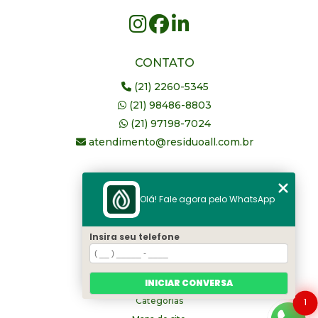
CONTATO
(21) 2260-5345
(21) 98486-8803
(21) 97198-7024
atendimento@residuoall.com.br
MENU
Olá! Fale agora pelo WhatsApp
Home
Quem somos
Insira seu telefone
serviços
Blog
INICIAR CONVERSA
Contato
Categorias
1