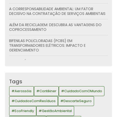
A CORRESPONSABILIDADE AMBIENTAL: UM FATOR
DECISIVO NA CONTRATAÇÃO DE SERVIÇOS AMBIENTAIS
ALÉM DA RECICLAGEM: DESCUBRA AS VANTAGENS DO
COPROCESSAMENTO
BIFENILAS POLICLORADAS (PCBS) EM
TRANSFORMADORES ELÉTRICOS: IMPACTO E
GERENCIAMENTO
BOAS PRÁTICAS PARA O TRANSPORTE DE PRODUTOS
PERIGOSOS
COMO AJUSTAR SUA EMPRESA ÀS NORMAS DE
Tags
DESCARTE DE RESÍDUOS DE MANEIRA LEGAL?
#Aerossóis
#Contêiner
#CuidadoComOMundo
COMO DESCARTAR EQUIPAMENTOS E RESÍDUOS COM
PCBS DE FORMA AMBIENTALMENTE CORRETA
#CuidadosComResíduos
#DescarteSeguro
COMO DESCARTAR RESÍDUOS DE FORMA RESPONSÁVEL
#EcoFriendly
#GestãoAmbiental
E SUSTENTÁVEL